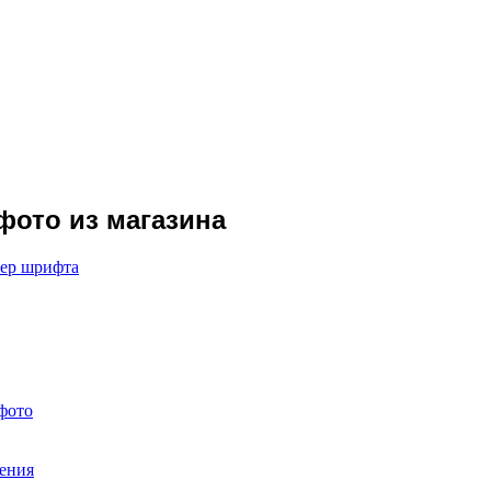
фото из магазина
мер шрифта
 фото
вения