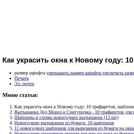
Как украсить окна к Новому году: 
размер шрифта
уменьшить размер шрифта
увеличить раз
Печать
Эл. почта
Меню статьи:
Как украсить окна к Новому году: 10 трафаретов, шабло
Вытынанка Дед Мороз и Снегурочка - 10 трафаретов для
Шаблоны и схемы новогодних вытынанок (12 шт)
Новогодние вытыканки из бумаги. 10 шаблонов
11 новогодних шаблонов для вырезания из бумаги на окн
Новогодние украшения своими руками на окна из бумаги.