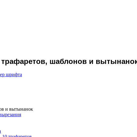
10 трафаретов, шаблонов и вытынано
мер шрифта
нов и вытынанок
 вырезания
а
 10 трафаретов