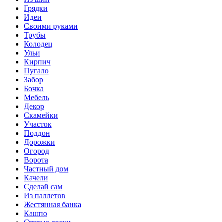
Грядки
Идеи
Своими руками
Трубы
Колодец
Ульи
Кирпич
Пугало
Забор
Бочка
Мебель
Декор
Скамейки
Участок
Поддон
Дорожки
Огород
Ворота
Частный дом
Качели
Сделай сам
Из паллетов
Жестянная банка
Кашпо