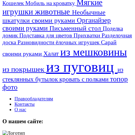
Мягкие
Кошелек
Мобиль на кроватку
игрушки животные
Необычные
шкатулки своими руками
Органайзер
своими руками
Письменный стол
Поделка
домик
Подставка для цветов
Прихватки
Разделочная
Сарай
доска
Разновидности ёлочных игрушек
из мешковины
Халат
своими руками
из пуговиц
из покрышек
из
топор
стеклянных бутылок
кровать с полками
фото
Правообладателям
Контакты
О нас
О нашем сайте: