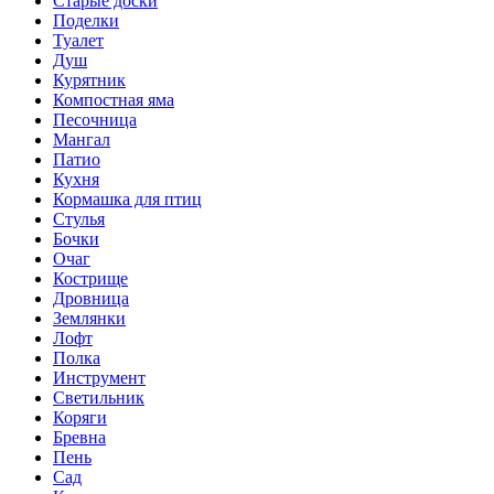
Старые доски
Поделки
Туалет
Душ
Курятник
Компостная яма
Песочница
Мангал
Патио
Кухня
Кормашка для птиц
Стулья
Бочки
Очаг
Кострище
Дровница
Землянки
Лофт
Полка
Инструмент
Светильник
Коряги
Бревна
Пень
Сад