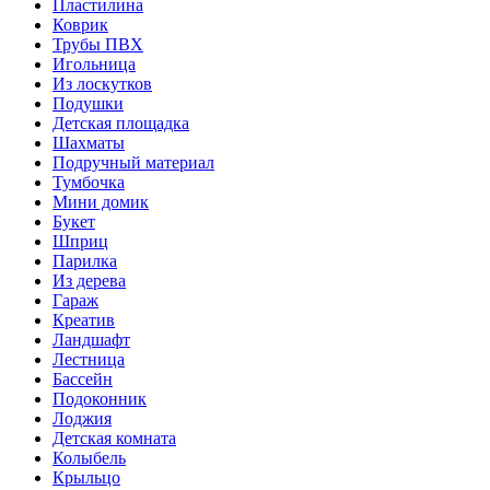
Пластилина
Коврик
Трубы ПВХ
Игольница
Из лоскутков
Подушки
Детская площадка
Шахматы
Подручный материал
Тумбочка
Мини домик
Букет
Шприц
Парилка
Из дерева
Гараж
Креатив
Ландшафт
Лестница
Бассейн
Подоконник
Лоджия
Детская комната
Колыбель
Крыльцо