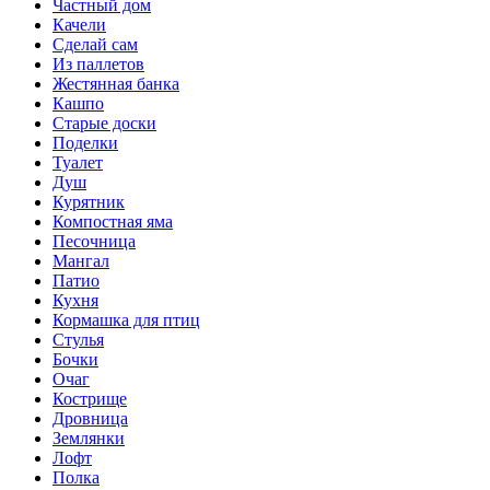
Частный дом
Качели
Сделай сам
Из паллетов
Жестянная банка
Кашпо
Старые доски
Поделки
Туалет
Душ
Курятник
Компостная яма
Песочница
Мангал
Патио
Кухня
Кормашка для птиц
Стулья
Бочки
Очаг
Кострище
Дровница
Землянки
Лофт
Полка