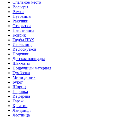
Спальное место
Вольеры
Рамки
Пуговицы
Ракушки
Открытки
Пластилина
Коврик
Трубы ПВХ
Игольница
Из лоскутков
Подушки
Детская площадка
Шахматы
Подручный материал
Тумбочка
Мини домик
Букет
Шприц
Парилка
Из дерева
Гараж
Креатив
Ландшафт
Лестница