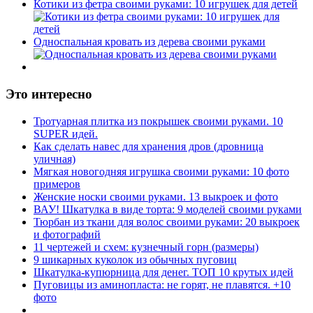
Котики из фетра своими руками: 10 игрушек для детей
Односпальная кровать из дерева своими руками
Это интересно
Тротуарная плитка из покрышек своими руками. 10
SUPER идей.
Как сделать навес для хранения дров (дровница
уличная)
Мягкая новогодняя игрушка своими руками: 10 фото
примеров
Женские носки своими руками. 13 выкроек и фото
ВАУ! Шкатулка в виде торта: 9 моделей своими руками
Тюрбан из ткани для волос своими руками: 20 выкроек
и фотографий
11 чертежей и схем: кузнечный горн (размеры)
9 шикарных куколок из обычных пуговиц
Шкатулка-купюрница для денег. ТОП 10 крутых идей
Пуговицы из аминопласта: не горят, не плавятся. +10
фото