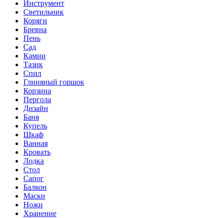
Инструмент
Светильник
Коряги
Бревна
Пень
Сад
Камни
Тазик
Спил
Глиняный горшок
Корзина
Пергола
Дизайн
Баня
Купель
Шкаф
Ванная
Кровать
Лодка
Стол
Сапог
Балкон
Маски
Ножи
Хранение