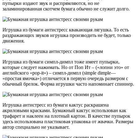
пупырки издают звук и распрямляются, но не
заламинированная скотчем бумага обычно не служит долго.
Игрушка из бумаги антистресс квакающая лягушка. То есть
раздражающих звуков игрушка производить не будет, только
движения.
Игрушка из бумаги симпл-димпл тоже имеет пупырки,
которые следует нажимать. Но от Поп Ит – («лопни это» от
английского «pop-it») – симпл-димпл (simple dimple—
«простая ямочка») отличается в первую очередь размером с
обычный брелок. Форма игрушки часто напоминает спиннер.
Игрушка антистресс из бумаги кактус раскрашена
акриловыми красками. Бумажный кактус использован как
трафарет и наклеен на плотный картон. В качестве пупырок
здесь использована пластиковая упаковка от жвачки. Размеры
автор специально не указывает.