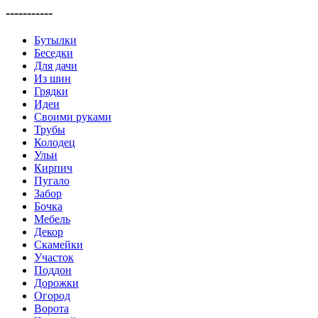
-----------
Бутылки
Беседки
Для дачи
Из шин
Грядки
Идеи
Своими руками
Трубы
Колодец
Ульи
Кирпич
Пугало
Забор
Бочка
Мебель
Декор
Скамейки
Участок
Поддон
Дорожки
Огород
Ворота