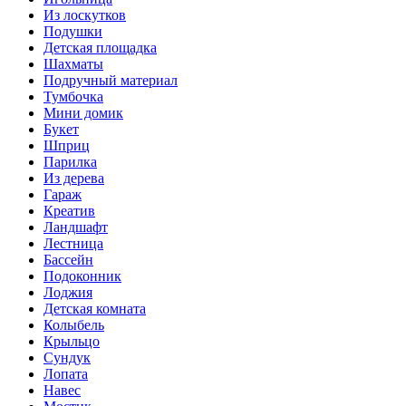
Из лоскутков
Подушки
Детская площадка
Шахматы
Подручный материал
Тумбочка
Мини домик
Букет
Шприц
Парилка
Из дерева
Гараж
Креатив
Ландшафт
Лестница
Бассейн
Подоконник
Лоджия
Детская комната
Колыбель
Крыльцо
Сундук
Лопата
Навес