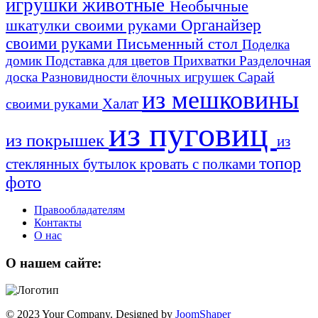
игрушки животные
Необычные
шкатулки своими руками
Органайзер
своими руками
Письменный стол
Поделка
домик
Подставка для цветов
Прихватки
Разделочная
Сарай
доска
Разновидности ёлочных игрушек
из мешковины
Халат
своими руками
из пуговиц
из покрышек
из
топор
стеклянных бутылок
кровать с полками
фото
Правообладателям
Контакты
О нас
О нашем сайте:
© 2023 Your Company. Designed by
JoomShaper