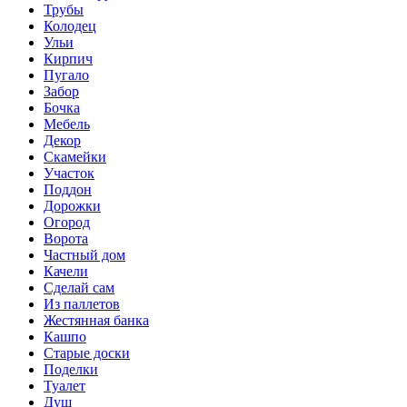
Трубы
Колодец
Ульи
Кирпич
Пугало
Забор
Бочка
Мебель
Декор
Скамейки
Участок
Поддон
Дорожки
Огород
Ворота
Частный дом
Качели
Сделай сам
Из паллетов
Жестянная банка
Кашпо
Старые доски
Поделки
Туалет
Душ