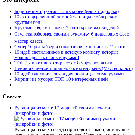
Боди своими руками: 12 выкроек (наша подборка)
10 фото деревянной зимней теплицы с обогревом
круглый год
Круглые грядки на даче: 7 фото красивых моделей
Стул трансформер своими руками✔️ 6 пошаговых фото
мастер класса
Супер! Органайзер из пластиковых канистр - 11 фото
10 идей светильников в детскую комнату, которые
можно сделать своими руками!
ТОП 12 красивых открыток с 8 марта коллегам
Венок из цветов и шишек сосны на дверь (Мастер-класс)
10 идей как сшить чехол для ножниц своими руками
Кирпич из мусора: ТОП 10 интересных идей
Свежее
Рукавицы из меха: 17 моделей своими руками
(выкройки и фото)
Рукавицы из меха всегда пригодятся зимой, они лучше
всего защищают кожу от мороза. Меховые рукавицы