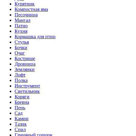
Курятник
Компостная яма
Песочница
Мангал
Патио
Кухня
Кормашка для птиц
Стулья
Бочки
Очаг
Кострище
Дровница
Землянки
Лофт
Полка
Инструмент
Светильник
Коряги
Бревна
Пень
Сад
Камни
Тазик
Спил
Глиняный горшок