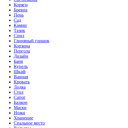
Коряги
Бревна
Пень
Сад
Камни
Тазик
Спил
Глиняный горшок
Корзина
Пергола
Дизайн
Баня
Купель
Шкаф
Ванная
Кровать
Лодка
Стол
Сапог
Балкон
Маски
Ножи
Хранение
Спальное место