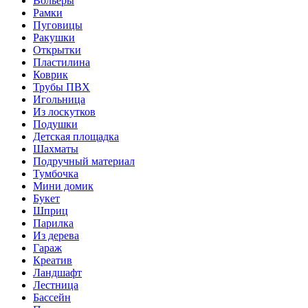
Вольеры
Рамки
Пуговицы
Ракушки
Открытки
Пластилина
Коврик
Трубы ПВХ
Игольница
Из лоскутков
Подушки
Детская площадка
Шахматы
Подручный материал
Тумбочка
Мини домик
Букет
Шприц
Парилка
Из дерева
Гараж
Креатив
Ландшафт
Лестница
Бассейн