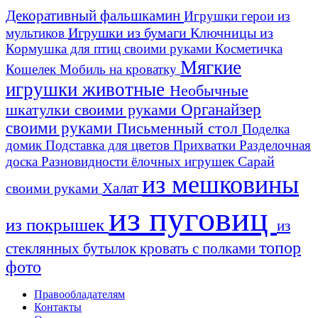
Декоративный фальшкамин
Игрушки герои из
Игрушки из бумаги
Ключницы из
мультиков
Кормушка для птиц своими руками
Косметичка
Мягкие
Кошелек
Мобиль на кроватку
игрушки животные
Необычные
шкатулки своими руками
Органайзер
своими руками
Письменный стол
Поделка
домик
Подставка для цветов
Прихватки
Разделочная
Сарай
доска
Разновидности ёлочных игрушек
из мешковины
Халат
своими руками
из пуговиц
из покрышек
из
топор
стеклянных бутылок
кровать с полками
фото
Правообладателям
Контакты