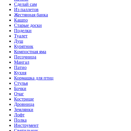
Сделай сам
Из паллетов
Жестянная банка
Кашпо
Старые доски
Поделки
Туалет
Душ
Курятник
Компостная яма
Песочница
Мангал
Патио
Кухня
Кормашка для птиц
Стулья
Бочки
Очаг
Кострище
Дровница
Землянки
Лофт
Полка
Инструмент
Светильник