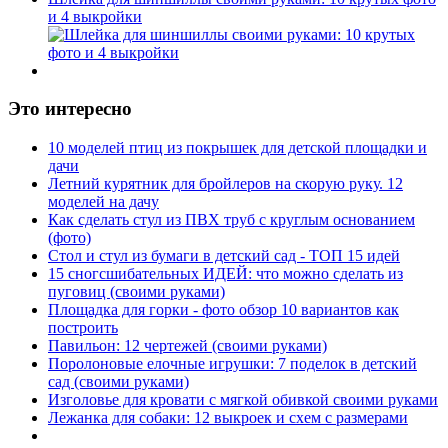
и 4 выкройки
Это интересно
10 моделей птиц из покрышек для детской площадки и
дачи
Летний курятник для бройлеров на скорую руку. 12
моделей на дачу
Как сделать стул из ПВХ труб с круглым основанием
(фото)
Стол и стул из бумаги в детский сад - ТОП 15 идей
15 сногсшибательных ИДЕЙ: что можно сделать из
пуговиц (своими руками)
Площадка для горки - фото обзор 10 вариантов как
построить
Павильон: 12 чертежей (своими руками)
Поролоновые елочные игрушки: 7 поделок в детский
сад (своими руками)
Изголовье для кровати с мягкой обивкой своими руками
Лежанка для собаки: 12 выкроек и схем с размерами