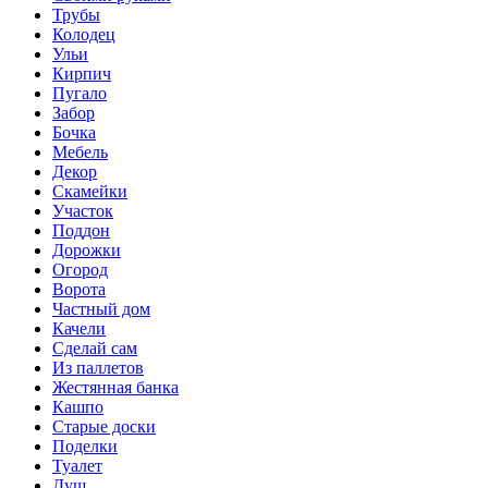
Трубы
Колодец
Ульи
Кирпич
Пугало
Забор
Бочка
Мебель
Декор
Скамейки
Участок
Поддон
Дорожки
Огород
Ворота
Частный дом
Качели
Сделай сам
Из паллетов
Жестянная банка
Кашпо
Старые доски
Поделки
Туалет
Душ