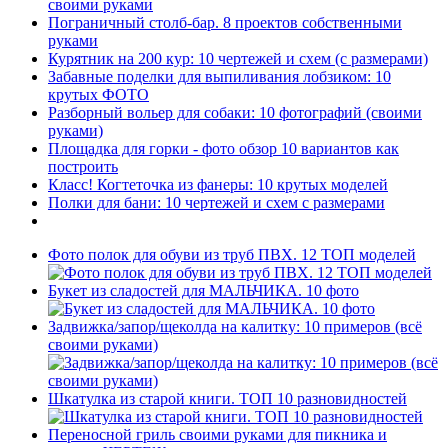
своими руками
Пограничный столб-бар. 8 проектов собственными
руками
Курятник на 200 кур: 10 чертежей и схем (с размерами)
Забавные поделки для выпиливания лобзиком: 10
крутых ФОТО
Разборный вольер для собаки: 10 фотографий (своими
руками)
Площадка для горки - фото обзор 10 вариантов как
построить
Класс! Когтеточка из фанеры: 10 крутых моделей
Полки для бани: 10 чертежей и схем с размерами
Фото полок для обуви из труб ПВХ. 12 ТОП моделей
Букет из сладостей для МАЛЬЧИКА. 10 фото
Задвижка/запор/щеколда на калитку: 10 примеров (всё
своими руками)
Шкатулка из старой книги. ТОП 10 разновидностей
Переносной гриль своими руками для пикника и