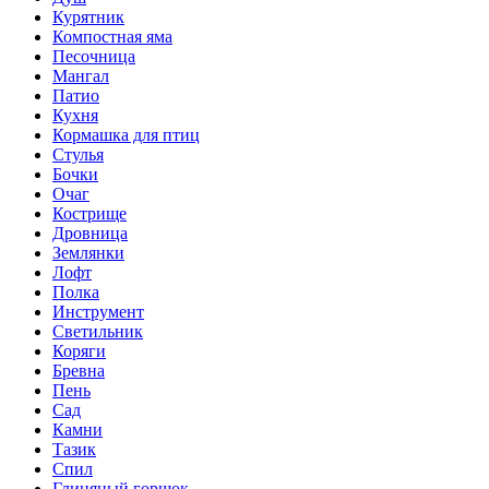
Курятник
Компостная яма
Песочница
Мангал
Патио
Кухня
Кормашка для птиц
Стулья
Бочки
Очаг
Кострище
Дровница
Землянки
Лофт
Полка
Инструмент
Светильник
Коряги
Бревна
Пень
Сад
Камни
Тазик
Спил
Глиняный горшок