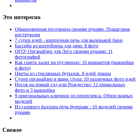
Это интересно
Обыкновенная песочница своими руками. Пошаговая
инструкция
7 супер идей - кирпичная печь для маленькой бани
Бассейн из контейнера для дачи. 8 фото
ОГО! Органайзер для Лего своими руками: 11
фотографий
Как сшить халат на пуговицах: 16 вариантов (выкройки
и фото)
Цветы из стеклянных бутылок. 8 идей декора
Супер органайзер в ящик стола: 10 различных фото идей
Носок на новый год или Рождество: 12 прикольных
фото и 3 выкройки
9 оригинальных ключниц из пеноплекса. Обзор разных
моделей
Из газового баллона печь булерьян : 10 моделей своими
руками
Свежее