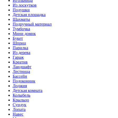
Игольница
Из лоскутков
Подушки
Детская площадка
Шахматы
Подручный материал
Тумбочка
Мини домик
Букет
Шприц
Парилка
Из дерева
Гараж
Креатив
Ландшафт
Лестница
Бассейн
Подоконник
Лоджия
Детская комната
Колыбель
Крыльцо
Сундук
Лопата
Навес