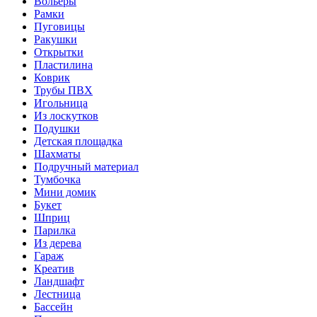
Вольеры
Рамки
Пуговицы
Ракушки
Открытки
Пластилина
Коврик
Трубы ПВХ
Игольница
Из лоскутков
Подушки
Детская площадка
Шахматы
Подручный материал
Тумбочка
Мини домик
Букет
Шприц
Парилка
Из дерева
Гараж
Креатив
Ландшафт
Лестница
Бассейн