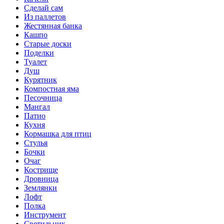
Сделай сам
Из паллетов
Жестянная банка
Кашпо
Старые доски
Поделки
Туалет
Душ
Курятник
Компостная яма
Песочница
Мангал
Патио
Кухня
Кормашка для птиц
Стулья
Бочки
Очаг
Кострище
Дровница
Землянки
Лофт
Полка
Инструмент
Светильник