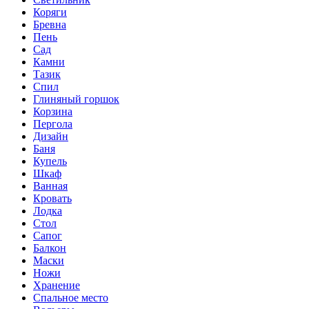
Коряги
Бревна
Пень
Сад
Камни
Тазик
Спил
Глиняный горшок
Корзина
Пергола
Дизайн
Баня
Купель
Шкаф
Ванная
Кровать
Лодка
Стол
Сапог
Балкон
Маски
Ножи
Хранение
Спальное место