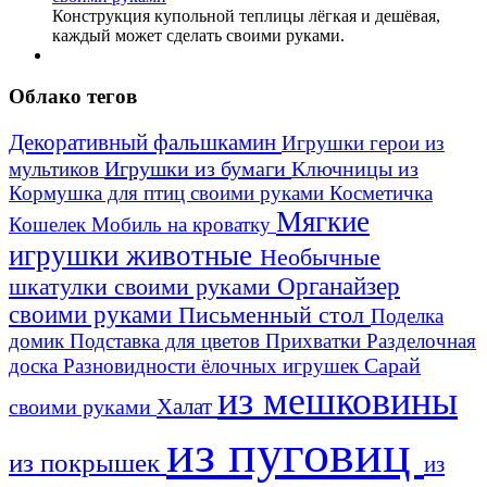
Конструкция купольной теплицы лёгкая и дешёвая,
каждый может сделать своими руками.
Облако тегов
Декоративный фальшкамин
Игрушки герои из
Игрушки из бумаги
Ключницы из
мультиков
Кормушка для птиц своими руками
Косметичка
Мягкие
Кошелек
Мобиль на кроватку
игрушки животные
Необычные
шкатулки своими руками
Органайзер
своими руками
Письменный стол
Поделка
домик
Подставка для цветов
Прихватки
Разделочная
Сарай
доска
Разновидности ёлочных игрушек
из мешковины
Халат
своими руками
из пуговиц
из покрышек
из