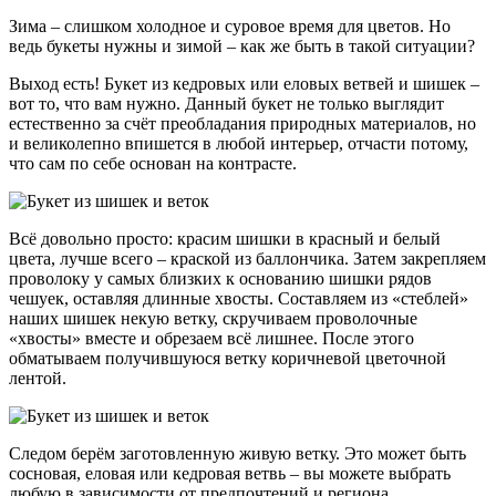
Зима – слишком холодное и суровое время для цветов. Но
ведь букеты нужны и зимой – как же быть в такой ситуации?
Выход есть! Букет из кедровых или еловых ветвей и шишек –
вот то, что вам нужно. Данный букет не только выглядит
естественно за счёт преобладания природных материалов, но
и великолепно впишется в любой интерьер, отчасти потому,
что сам по себе основан на контрасте.
Всё довольно просто: красим шишки в красный и белый
цвета, лучше всего – краской из баллончика. Затем закрепляем
проволоку у самых близких к основанию шишки рядов
чешуек, оставляя длинные хвосты. Составляем из «стеблей»
наших шишек некую ветку, скручиваем проволочные
«хвосты» вместе и обрезаем всё лишнее. После этого
обматываем получившуюся ветку коричневой цветочной
лентой.
Следом берём заготовленную живую ветку. Это может быть
сосновая, еловая или кедровая ветвь – вы можете выбрать
любую в зависимости от предпочтений и региона