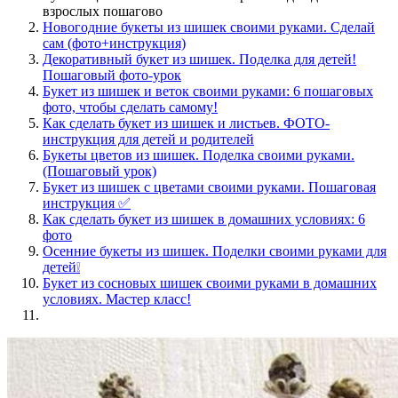
взрослых пошагово
Новогодние букеты из шишек своими руками. Сделай
сам (фото+инструкция)
Декоративный букет из шишек. Поделка для детей!
Пошаговый фото-урок
Букет из шишек и веток своими руками: 6 пошаговых
фото, чтобы сделать самому!
Как сделать букет из шишек и листьев. ФОТО-
инструкция для детей и родителей
Букеты цветов из шишек. Поделка своими руками.
(Пошаговый урок)
Букет из шишек с цветами своими руками. Пошаговая
инструкция ✅
Как сделать букет из шишек в домашних условиях: 6
фото
Осенние букеты из шишек. Поделки своими руками для
детей❕
Букет из сосновых шишек своими руками в домашних
условиях. Мастер класс!