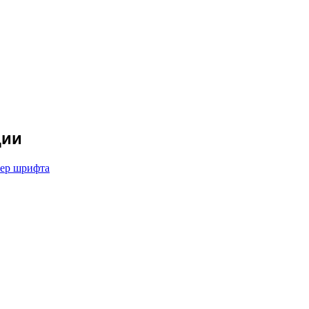
ции
мер шрифта