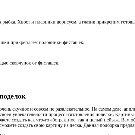
я рыбка. Хвост и плавники дорисуем, а глазик прикрепим готов
ашки прикрепляем половинки фисташек.
ощью скорлупок от фисташек.
 поделок
очень скучное и совсем не развлекательное. На самом деле, апп
в своей увлекательности процесс изготовления поделки. Картины
ожете создать как что-то абстрактное, так и целый пейзаж. Вам о
ожете создать свою картину из песка. Данная подборка предлаг