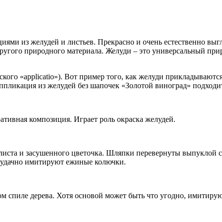
ями из желудей и листьев. Прекрасно и очень естественно выг
другого природного материала. Желуди – это универсальный пр
кого «applicatio»). Вот пример того, как желуди прикладывают
 аппликация из желудей без шапочек «Золотой виноград» подходи
ативная композиция. Играет роль окраска желудей.
листа и засушенного цветочка. Шляпки перевернуты выпуклой с
 удачно имитируют ежиные колючки.
м спиле дерева. Хотя основой может быть что угодно, имитирую