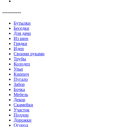
-----------
Бутылки
Беседки
Для дачи
Из шин
Грядки
Идеи
Своими руками
Трубы
Колодец
Ульи
Кирпич
Пугало
Забор
Бочка
Мебель
Декор
Скамейки
Участок
Поддон
Дорожки
Огород