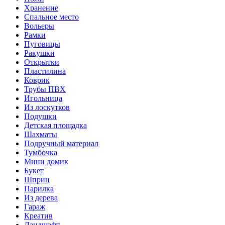
Хранение
Спальное место
Вольеры
Рамки
Пуговицы
Ракушки
Открытки
Пластилина
Коврик
Трубы ПВХ
Игольница
Из лоскутков
Подушки
Детская площадка
Шахматы
Подручный материал
Тумбочка
Мини домик
Букет
Шприц
Парилка
Из дерева
Гараж
Креатив
Ландшафт