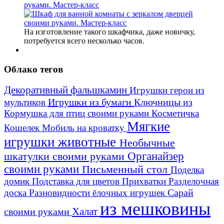
руками. Мастер-класс
На изготовление такого шкафчика, даже новичку,
потребуется всего несколько часов.
Облако тегов
Декоративный фальшкамин
Игрушки герои из
Игрушки из бумаги
Ключницы из
мультиков
Кормушка для птиц своими руками
Косметичка
Мягкие
Кошелек
Мобиль на кроватку
игрушки животные
Необычные
шкатулки своими руками
Органайзер
своими руками
Письменный стол
Поделка
домик
Подставка для цветов
Прихватки
Разделочная
Сарай
доска
Разновидности ёлочных игрушек
из мешковины
Халат
своими руками