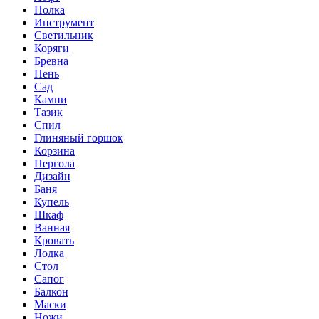
Полка
Инструмент
Светильник
Коряги
Бревна
Пень
Сад
Камни
Тазик
Спил
Глиняный горшок
Корзина
Пергола
Дизайн
Баня
Купель
Шкаф
Ванная
Кровать
Лодка
Стол
Сапог
Балкон
Маски
Ножи