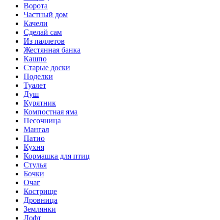
Ворота
Частный дом
Качели
Сделай сам
Из паллетов
Жестянная банка
Кашпо
Старые доски
Поделки
Туалет
Душ
Курятник
Компостная яма
Песочница
Мангал
Патио
Кухня
Кормашка для птиц
Стулья
Бочки
Очаг
Кострище
Дровница
Землянки
Лофт