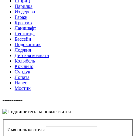
Шприц
Парилка
Из дерева
Гараж
Креатив
Ландшафт
Лестница
Бассейн
Подоконник
Лоджия
Детская комната
Колыбель
Крыльцо
Сундук
Лопата
Навес
Мостик
-----------
Имя пользователя