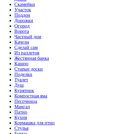
Скамейки
Участок
Поддон
Дорожки
Огород
Ворота
Частный дом
Качели
Сделай сам
Из паллетов
Жестянная банка
Кашпо
Старые доски
Поделки
Туалет
Душ
Курятник
Компостная яма
Песочница
Мангал
Патио
Кухня
Кормашка для птиц
Стулья
Бочки