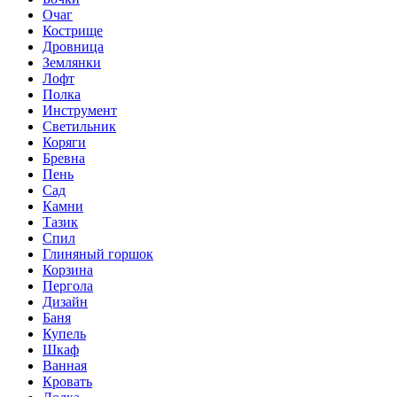
Очаг
Кострище
Дровница
Землянки
Лофт
Полка
Инструмент
Светильник
Коряги
Бревна
Пень
Сад
Камни
Тазик
Спил
Глиняный горшок
Корзина
Пергола
Дизайн
Баня
Купель
Шкаф
Ванная
Кровать