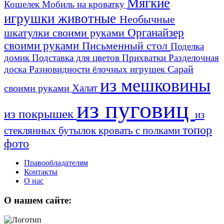
Мягкие
Кошелек
Мобиль на кроватку
игрушки животные
Необычные
шкатулки своими руками
Органайзер
своими руками
Письменный стол
Поделка
домик
Подставка для цветов
Прихватки
Разделочная
Сарай
доска
Разновидности ёлочных игрушек
из мешковины
Халат
своими руками
из пуговиц
из покрышек
из
топор
стеклянных бутылок
кровать с полками
фото
Правообладателям
Контакты
О нас
О нашем сайте: