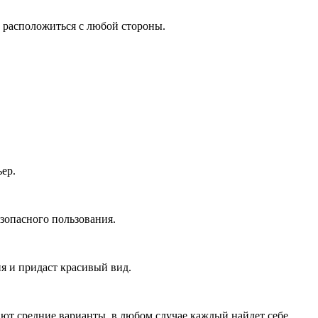
о расположиться с любой стороны.
ер.
зопасного пользования.
я и придаст красивый вид.
ают средние варианты, в любом случае каждый найдет себе