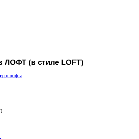
 ЛОФТ (в стиле LOFT)
мер шрифта
)
в