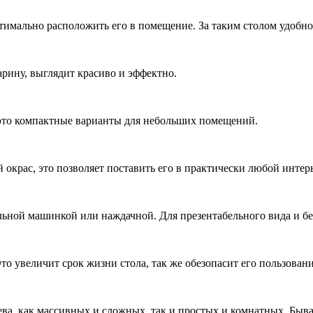
птимально расположить его в помещение. За таким столом удобн
арину, выглядит красиво и эффектно.
 это компактные варианты для небольших помещений.
 окрас, это позволяет поставить его в практически любой интерь
ьной машинкой или наждачной. Для презентабельного вида и бе
 увеличит срок жизни стола, так же обезопасит его пользовани
ева, как массивных и сложных, так и простых и комнатных. Быв