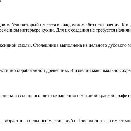
ов мебели который имеется в каждом доме без исключения. К вы
овременном интерьере кухни. Для их создания не требуется нали
оксидной смолы. Столешница выполнена из цельного дубового м
частично обработанной древесины. В изделии максимально сохра
лнена из соснового щита окрашенного матовой краской графито
з возрастного цельного массива дуба. Поверхность его имеет м