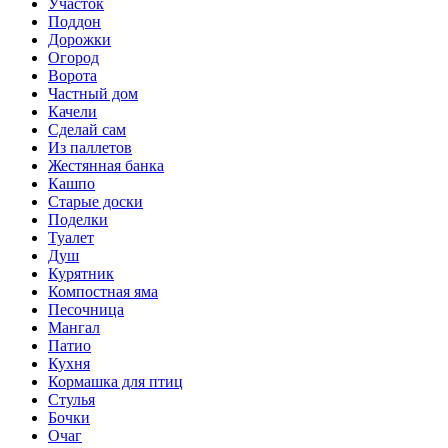
Участок
Поддон
Дорожки
Огород
Ворота
Частный дом
Качели
Сделай сам
Из паллетов
Жестянная банка
Кашпо
Старые доски
Поделки
Туалет
Душ
Курятник
Компостная яма
Песочница
Мангал
Патио
Кухня
Кормашка для птиц
Стулья
Бочки
Очаг