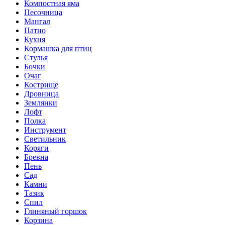
Компостная яма
Песочница
Мангал
Патио
Кухня
Кормашка для птиц
Стулья
Бочки
Очаг
Кострище
Дровница
Землянки
Лофт
Полка
Инструмент
Светильник
Коряги
Бревна
Пень
Сад
Камни
Тазик
Спил
Глиняный горшок
Корзина