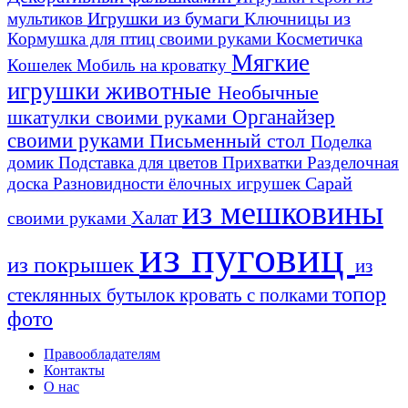
Игрушки из бумаги
Ключницы из
мультиков
Кормушка для птиц своими руками
Косметичка
Мягкие
Кошелек
Мобиль на кроватку
игрушки животные
Необычные
шкатулки своими руками
Органайзер
своими руками
Письменный стол
Поделка
домик
Подставка для цветов
Прихватки
Разделочная
Сарай
доска
Разновидности ёлочных игрушек
из мешковины
Халат
своими руками
из пуговиц
из покрышек
из
топор
стеклянных бутылок
кровать с полками
фото
Правообладателям
Контакты
О нас