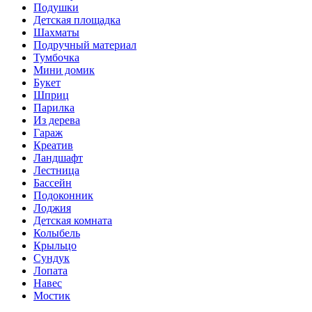
Подушки
Детская площадка
Шахматы
Подручный материал
Тумбочка
Мини домик
Букет
Шприц
Парилка
Из дерева
Гараж
Креатив
Ландшафт
Лестница
Бассейн
Подоконник
Лоджия
Детская комната
Колыбель
Крыльцо
Сундук
Лопата
Навес
Мостик