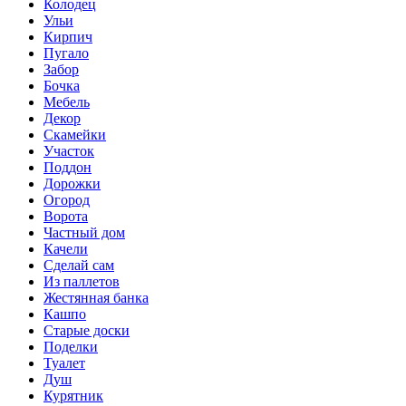
Колодец
Ульи
Кирпич
Пугало
Забор
Бочка
Мебель
Декор
Скамейки
Участок
Поддон
Дорожки
Огород
Ворота
Частный дом
Качели
Сделай сам
Из паллетов
Жестянная банка
Кашпо
Старые доски
Поделки
Туалет
Душ
Курятник