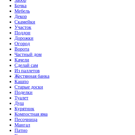
Забор
Бочка
Мебель
Декор
Скамейки
Участок
Поддон
Дорожки
Огород
Ворота
Частный дом
Качели
Сделай сам
Из паллетов
Жестянная банка
Кашпо
Старые доски
Поделки
Туалет
Душ
Курятник
Компостная яма
Песочница
Мангал
Патио