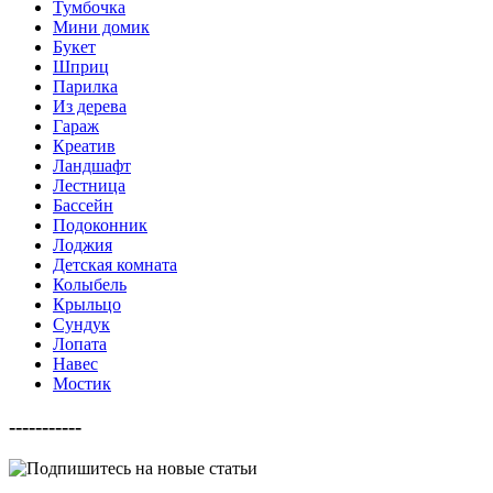
Тумбочка
Мини домик
Букет
Шприц
Парилка
Из дерева
Гараж
Креатив
Ландшафт
Лестница
Бассейн
Подоконник
Лоджия
Детская комната
Колыбель
Крыльцо
Сундук
Лопата
Навес
Мостик
-----------