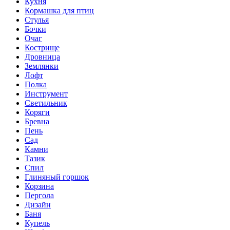
Кухня
Кормашка для птиц
Стулья
Бочки
Очаг
Кострище
Дровница
Землянки
Лофт
Полка
Инструмент
Светильник
Коряги
Бревна
Пень
Сад
Камни
Тазик
Спил
Глиняный горшок
Корзина
Пергола
Дизайн
Баня
Купель