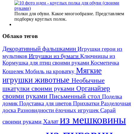
Полки для обуви. Какое многообразие. Представляем
подборку круглых полок.
Облако тегов
Декоративный фальшкамин
Игрушки герои из
Игрушки из бумаги
Ключницы из
мультиков
Кормушка для птиц своими руками
Косметичка
Мягкие
Кошелек
Мобиль на кроватку
игрушки животные
Необычные
шкатулки своими руками
Органайзер
своими руками
Письменный стол
Поделка
домик
Подставка для цветов
Прихватки
Разделочная
Сарай
доска
Разновидности ёлочных игрушек
из мешковины
Халат
своими руками