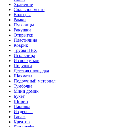
Хранение
Спальное место
Вольеры
Рамки
Пуговицы
Ракушки
Открытки
Пластилина
Коврик
Трубы ПВХ
Игольница
Из лоскутков
Подушки
Детская площадка
Шахматы
Подручный материал
Тумбочка
Мини домик
Букет
Шприц
Парилка
Из дерева
Гараж
Креатив
Ландшафт