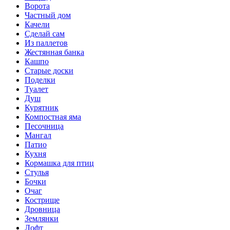
Ворота
Частный дом
Качели
Сделай сам
Из паллетов
Жестянная банка
Кашпо
Старые доски
Поделки
Туалет
Душ
Курятник
Компостная яма
Песочница
Мангал
Патио
Кухня
Кормашка для птиц
Стулья
Бочки
Очаг
Кострище
Дровница
Землянки
Лофт