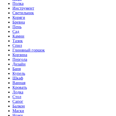
Полка
Инструмент
Светильник
Коряги
Бревна
Пень
Сад
Камни
Тазик
Спил
Глиняный горшок
Корзина
Пергола
Дизайн
Баня
Купель
Шкаф
Ванная
Кровать
Лодка
Стол
Сапог
Балкон
Маски
Ножи