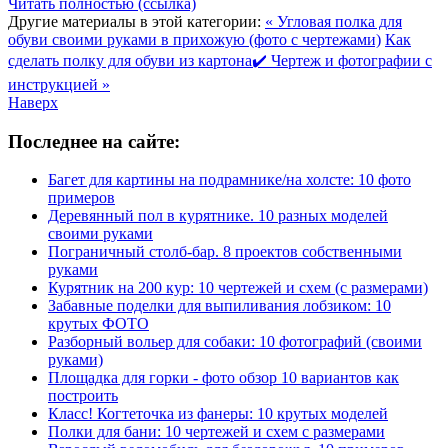
Читать полностью (ссылка)
Другие материалы в этой категории:
« Угловая полка для
обуви своими руками в прихожую (фото с чертежами)
Как
сделать полку для обуви из картона✔️ Чертеж и фотографии с
инструкцией »
Наверх
Последнее на сайте:
Багет для картины на подрамнике/на холсте: 10 фото
примеров
Деревянный пол в курятнике. 10 разных моделей
своими руками
Пограничный столб-бар. 8 проектов собственными
руками
Курятник на 200 кур: 10 чертежей и схем (с размерами)
Забавные поделки для выпиливания лобзиком: 10
крутых ФОТО
Разборный вольер для собаки: 10 фотографий (своими
руками)
Площадка для горки - фото обзор 10 вариантов как
построить
Класс! Когтеточка из фанеры: 10 крутых моделей
Полки для бани: 10 чертежей и схем с размерами