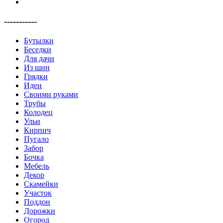
-----------
Бутылки
Беседки
Для дачи
Из шин
Грядки
Идеи
Своими руками
Трубы
Колодец
Ульи
Кирпич
Пугало
Забор
Бочка
Мебель
Декор
Скамейки
Участок
Поддон
Дорожки
Огород