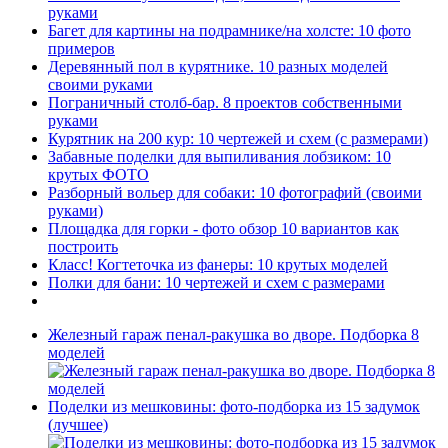
руками
Багет для картины на подрамнике/на холсте: 10 фото
примеров
Деревянный пол в курятнике. 10 разных моделей
своими руками
Пограничный столб-бар. 8 проектов собственными
руками
Курятник на 200 кур: 10 чертежей и схем (с размерами)
Забавные поделки для выпиливания лобзиком: 10
крутых ФОТО
Разборный вольер для собаки: 10 фотографий (своими
руками)
Площадка для горки - фото обзор 10 вариантов как
построить
Класс! Когтеточка из фанеры: 10 крутых моделей
Полки для бани: 10 чертежей и схем с размерами
Железный гараж пенал-ракушка во дворе. Подборка 8
моделей
Поделки из мешковины: фото-подборка из 15 задумок
(лучшее)