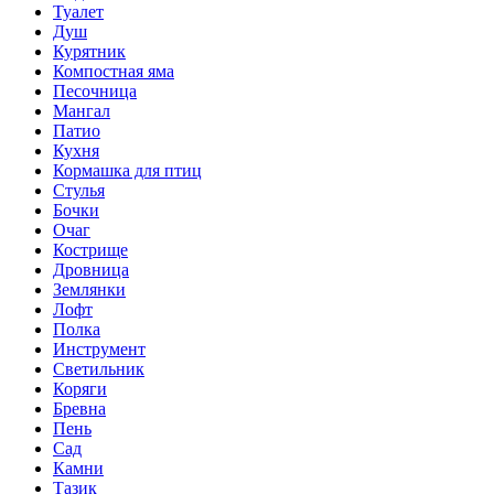
Туалет
Душ
Курятник
Компостная яма
Песочница
Мангал
Патио
Кухня
Кормашка для птиц
Стулья
Бочки
Очаг
Кострище
Дровница
Землянки
Лофт
Полка
Инструмент
Светильник
Коряги
Бревна
Пень
Сад
Камни
Тазик