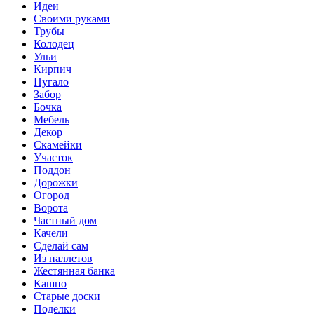
Идеи
Своими руками
Трубы
Колодец
Ульи
Кирпич
Пугало
Забор
Бочка
Мебель
Декор
Скамейки
Участок
Поддон
Дорожки
Огород
Ворота
Частный дом
Качели
Сделай сам
Из паллетов
Жестянная банка
Кашпо
Старые доски
Поделки