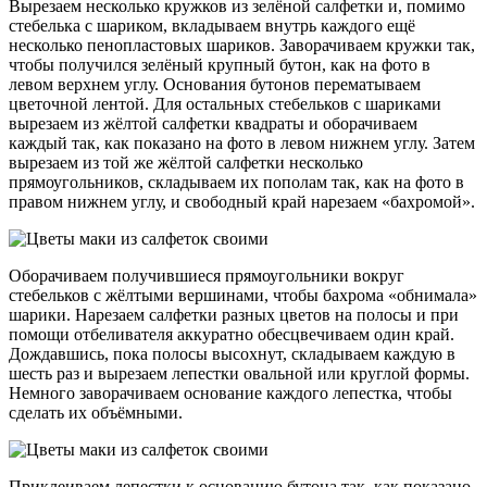
Вырезаем несколько кружков из зелёной салфетки и, помимо
стебелька с шариком, вкладываем внутрь каждого ещё
несколько пенопластовых шариков. Заворачиваем кружки так,
чтобы получился зелёный крупный бутон, как на фото в
левом верхнем углу. Основания бутонов перематываем
цветочной лентой. Для остальных стебельков с шариками
вырезаем из жёлтой салфетки квадраты и оборачиваем
каждый так, как показано на фото в левом нижнем углу. Затем
вырезаем из той же жёлтой салфетки несколько
прямоугольников, складываем их пополам так, как на фото в
правом нижнем углу, и свободный край нарезаем «бахромой».
Оборачиваем получившиеся прямоугольники вокруг
стебельков с жёлтыми вершинами, чтобы бахрома «обнимала»
шарики. Нарезаем салфетки разных цветов на полосы и при
помощи отбеливателя аккуратно обесцвечиваем один край.
Дождавшись, пока полосы высохнут, складываем каждую в
шесть раз и вырезаем лепестки овальной или круглой формы.
Немного заворачиваем основание каждого лепестка, чтобы
сделать их объёмными.
Приклеиваем лепестки к основанию бутона так, как показано