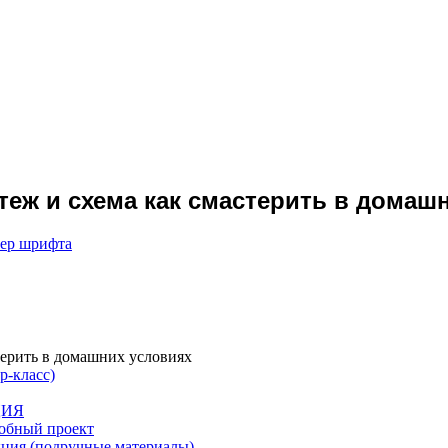
теж и схема как смастерить в домаш
мер шрифта
терить в домашних условиях
р-класс)
ЦИЯ
робный проект
укция (подручные материалы)