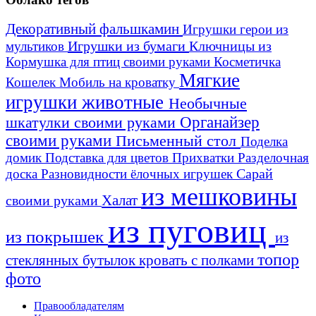
Декоративный фальшкамин
Игрушки герои из
Игрушки из бумаги
Ключницы из
мультиков
Кормушка для птиц своими руками
Косметичка
Мягкие
Кошелек
Мобиль на кроватку
игрушки животные
Необычные
шкатулки своими руками
Органайзер
своими руками
Письменный стол
Поделка
домик
Подставка для цветов
Прихватки
Разделочная
Сарай
доска
Разновидности ёлочных игрушек
из мешковины
Халат
своими руками
из пуговиц
из покрышек
из
топор
стеклянных бутылок
кровать с полками
фото
Правообладателям