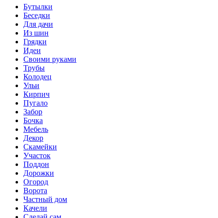
Бутылки
Беседки
Для дачи
Из шин
Грядки
Идеи
Своими руками
Трубы
Колодец
Ульи
Кирпич
Пугало
Забор
Бочка
Мебель
Декор
Скамейки
Участок
Поддон
Дорожки
Огород
Ворота
Частный дом
Качели
Сделай сам