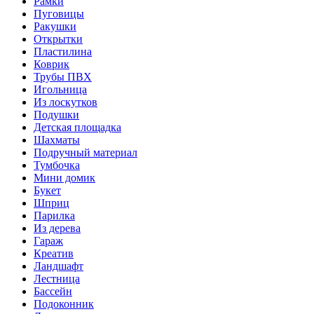
Рамки
Пуговицы
Ракушки
Открытки
Пластилина
Коврик
Трубы ПВХ
Игольница
Из лоскутков
Подушки
Детская площадка
Шахматы
Подручный материал
Тумбочка
Мини домик
Букет
Шприц
Парилка
Из дерева
Гараж
Креатив
Ландшафт
Лестница
Бассейн
Подоконник