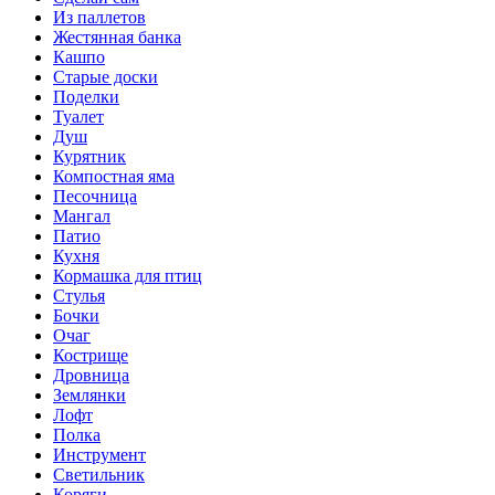
Из паллетов
Жестянная банка
Кашпо
Старые доски
Поделки
Туалет
Душ
Курятник
Компостная яма
Песочница
Мангал
Патио
Кухня
Кормашка для птиц
Стулья
Бочки
Очаг
Кострище
Дровница
Землянки
Лофт
Полка
Инструмент
Светильник
Коряги