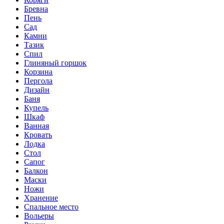
Бревна
Пень
Сад
Камни
Тазик
Спил
Глиняный горшок
Корзина
Пергола
Дизайн
Баня
Купель
Шкаф
Ванная
Кровать
Лодка
Стол
Сапог
Балкон
Маски
Ножи
Хранение
Спальное место
Вольеры