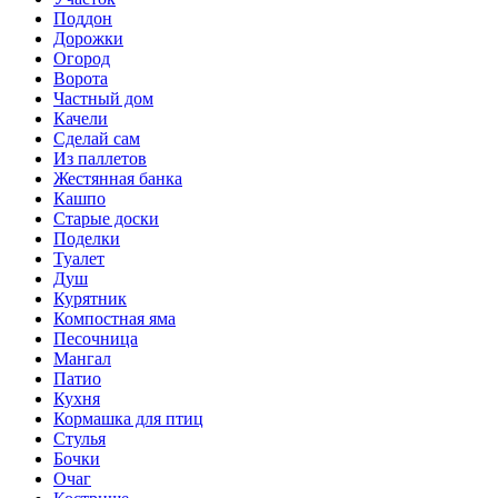
Поддон
Дорожки
Огород
Ворота
Частный дом
Качели
Сделай сам
Из паллетов
Жестянная банка
Кашпо
Старые доски
Поделки
Туалет
Душ
Курятник
Компостная яма
Песочница
Мангал
Патио
Кухня
Кормашка для птиц
Стулья
Бочки
Очаг