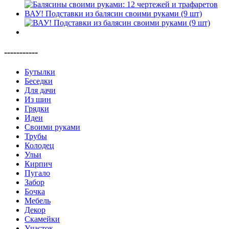
ВАУ! Подставки из балясин своими руками (9 шт)
-----------
Бутылки
Беседки
Для дачи
Из шин
Грядки
Идеи
Своими руками
Трубы
Колодец
Ульи
Кирпич
Пугало
Забор
Бочка
Мебель
Декор
Скамейки
Участок