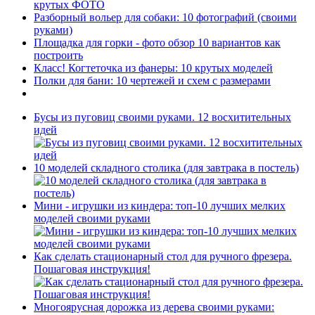
крутых ФОТО
Разборный вольер для собаки: 10 фотографий (своими
руками)
Площадка для горки - фото обзор 10 вариантов как
построить
Класс! Когтеточка из фанеры: 10 крутых моделей
Полки для бани: 10 чертежей и схем с размерами
Бусы из пуговиц своими руками. 12 восхитительных
идей
10 моделей складного столика (для завтрака в постель)
Мини - игрушки из киндера: топ-10 лучших мелких
моделей своими руками
Как сделать стационарный стол для ручного фрезера.
Пошаговая инструкция!
Многоярусная дорожка из дерева своими руками: