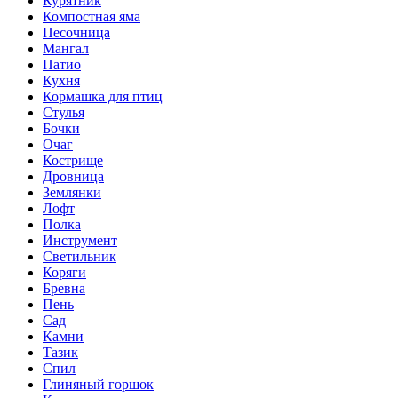
Курятник
Компостная яма
Песочница
Мангал
Патио
Кухня
Кормашка для птиц
Стулья
Бочки
Очаг
Кострище
Дровница
Землянки
Лофт
Полка
Инструмент
Светильник
Коряги
Бревна
Пень
Сад
Камни
Тазик
Спил
Глиняный горшок