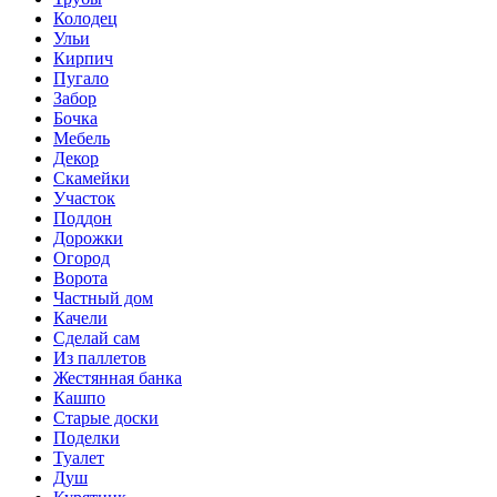
Колодец
Ульи
Кирпич
Пугало
Забор
Бочка
Мебель
Декор
Скамейки
Участок
Поддон
Дорожки
Огород
Ворота
Частный дом
Качели
Сделай сам
Из паллетов
Жестянная банка
Кашпо
Старые доски
Поделки
Туалет
Душ