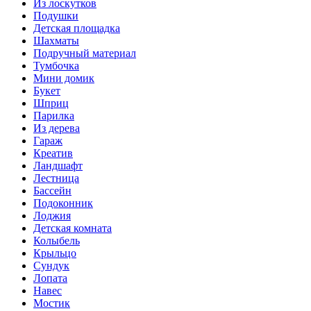
Из лоскутков
Подушки
Детская площадка
Шахматы
Подручный материал
Тумбочка
Мини домик
Букет
Шприц
Парилка
Из дерева
Гараж
Креатив
Ландшафт
Лестница
Бассейн
Подоконник
Лоджия
Детская комната
Колыбель
Крыльцо
Сундук
Лопата
Навес
Мостик