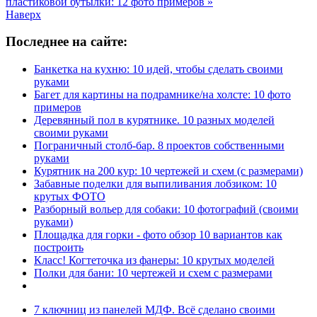
пластиковой бутылки: 12 фото примеров »
Наверх
Последнее на сайте:
Банкетка на кухню: 10 идей, чтобы сделать своими
руками
Багет для картины на подрамнике/на холсте: 10 фото
примеров
Деревянный пол в курятнике. 10 разных моделей
своими руками
Пограничный столб-бар. 8 проектов собственными
руками
Курятник на 200 кур: 10 чертежей и схем (с размерами)
Забавные поделки для выпиливания лобзиком: 10
крутых ФОТО
Разборный вольер для собаки: 10 фотографий (своими
руками)
Площадка для горки - фото обзор 10 вариантов как
построить
Класс! Когтеточка из фанеры: 10 крутых моделей
Полки для бани: 10 чертежей и схем с размерами
7 ключниц из панелей МДФ. Всё сделано своими