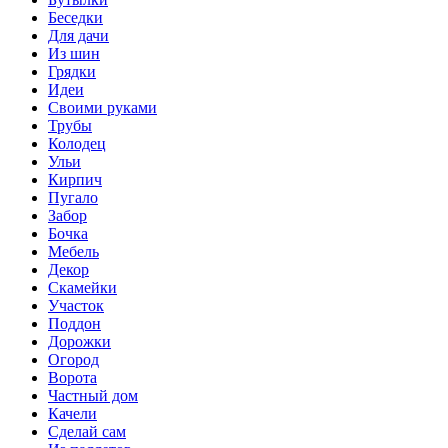
Беседки
Для дачи
Из шин
Грядки
Идеи
Своими руками
Трубы
Колодец
Ульи
Кирпич
Пугало
Забор
Бочка
Мебель
Декор
Скамейки
Участок
Поддон
Дорожки
Огород
Ворота
Частный дом
Качели
Сделай сам