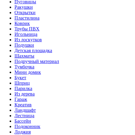
Пуговицы
Ракушки
Открытки
Пластилина
Коврик
Трубы ПВХ
Игольница
Из лоскутков
Подушки
Детская площадка
Шахматы
Подручный материал
Тумбочка
Мини домик
Букет
Шприц
Парилка
Из дерева
Гараж
Креатив
Ландшафт
Лестница
Бассейн
Подоконник
Лоджия