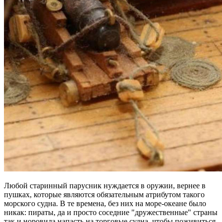
Любой старинный парусник нуждается в оружии, вернее в
пушках, которые являются обязательным атрибутом такого
морского судна. В те времена, без них на море-океане было
никак: пираты, да и просто соседние "дружественные" страны
так и норовила напасть на торговые судна, чтобы поживиться