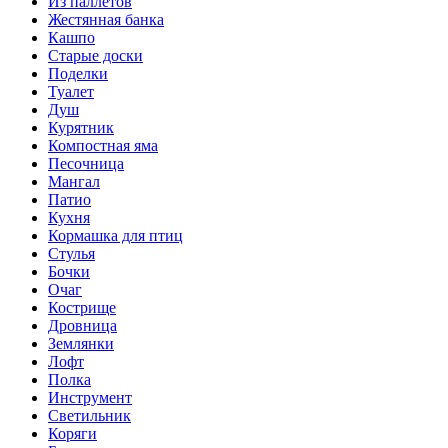
Из паллетов
Жестянная банка
Кашпо
Старые доски
Поделки
Туалет
Душ
Курятник
Компостная яма
Песочница
Мангал
Патио
Кухня
Кормашка для птиц
Стулья
Бочки
Очаг
Кострище
Дровница
Землянки
Лофт
Полка
Инструмент
Светильник
Коряги