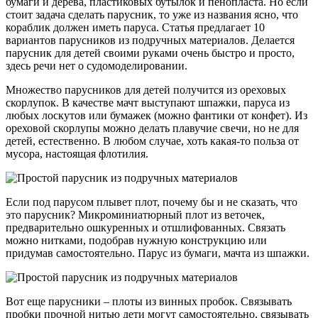
бумаги и дерева, пластиковых бутылок и пенопласта. Но если
стоит задача сделать парусник, то уже из названия ясно, что
кораблик должен иметь паруса. Статья предлагает 10
вариантов парусников из подручных материалов. Делается
парусник для детей своими руками очень быстро и просто,
здесь речи нет о судомоделировании.
Множество парусников для детей получится из ореховых
скорлупок. В качестве мачт выступают шпажки, паруса из
любых лоскутов или бумажек (можно фантики от конфет). Из
ореховой скорлупы можно делать плавучие свечи, но не для
детей, естественно. В любом случае, хоть какая-то польза от
мусора, настоящая флотилия.
Если под парусом плывет плот, почему бы и не сказать, что
это парусник? Микроминиатюрный плот из веточек,
предварительно ошкуренных и отшлифованных. Связать
можно нитками, подобрав нужную конструкцию или
придумав самостоятельно. Парус из бумаги, мачта из шпажки.
Вот еще парусники – плоты из винных пробок. Связывать
пробки прочной нитью дети могут самостоятельно, связывать