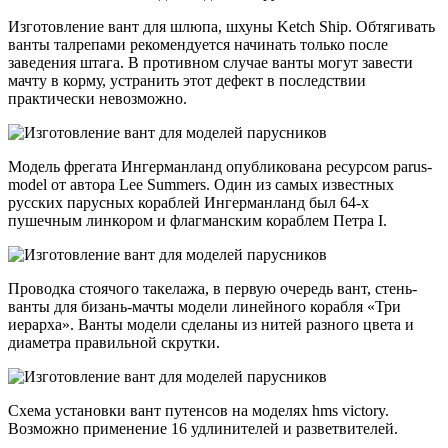
Изготовление вант для шлюпа, шхуны Ketch Ship. Обтягивать
ванты талрепами рекомендуется начинать только после
заведения штага. В противном случае ванты могут завести
мачту в корму, устранить этот дефект в последствии
практически невозможно.
Модель фрегата Ингерманланд опубликована ресурсом parus-
model от автора Lee Summers. Один из самых известных
русских парусных кораблей Ингерманланд был 64-х
пушечным линкором и флагманским кораблем Петра I.
Проводка стоячого такелажа, в первую очередь вант, стень-
ванты для бизань-мачты модели линейного корабля «Три
иерарха». Ванты модели сделаны из нитей разного цвета и
диаметра правильной скрутки.
Схема установки вант путенсов на моделях hms victory.
Возможно применение 16 удлинителей и разветвителей.