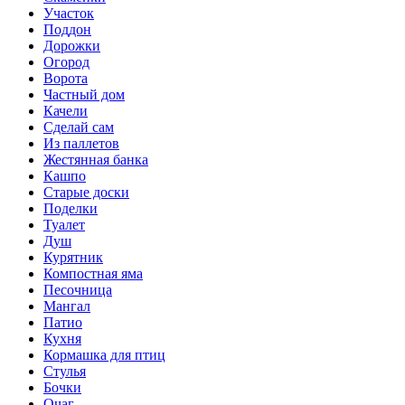
Участок
Поддон
Дорожки
Огород
Ворота
Частный дом
Качели
Сделай сам
Из паллетов
Жестянная банка
Кашпо
Старые доски
Поделки
Туалет
Душ
Курятник
Компостная яма
Песочница
Мангал
Патио
Кухня
Кормашка для птиц
Стулья
Бочки
Очаг