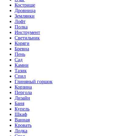
Кострище
Дровница
Землянки
Лофт
Полка
Инструмент
Светильник
Коряги
Бревна
Пень
Сад
Камни
Тазик
Спил
Глиняный горшок
Корзина
Пергола
Дизайн
Баня
Купель
Шкаф
Ванная
Кровать
Лодка