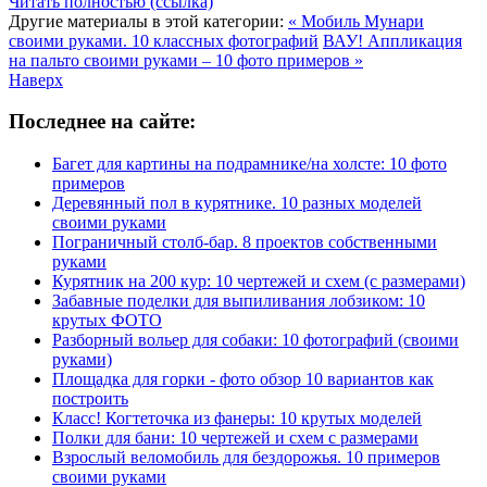
Читать полностью (ссылка)
Другие материалы в этой категории:
« Мобиль Мунари
своими руками. 10 классных фотографий
ВАУ! Аппликация
на пальто своими руками – 10 фото примеров »
Наверх
Последнее на сайте:
Багет для картины на подрамнике/на холсте: 10 фото
примеров
Деревянный пол в курятнике. 10 разных моделей
своими руками
Пограничный столб-бар. 8 проектов собственными
руками
Курятник на 200 кур: 10 чертежей и схем (с размерами)
Забавные поделки для выпиливания лобзиком: 10
крутых ФОТО
Разборный вольер для собаки: 10 фотографий (своими
руками)
Площадка для горки - фото обзор 10 вариантов как
построить
Класс! Когтеточка из фанеры: 10 крутых моделей
Полки для бани: 10 чертежей и схем с размерами
Взрослый веломобиль для бездорожья. 10 примеров
своими руками