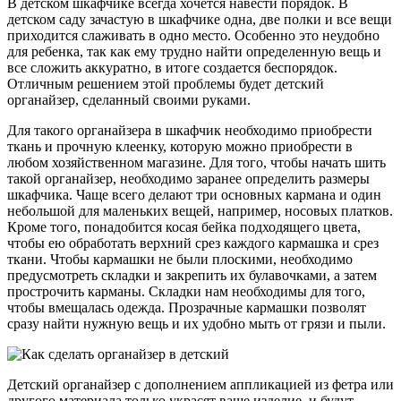
В детском шкафчике всегда хочется навести порядок. В
детском саду зачастую в шкафчике одна, две полки и все вещи
приходится слаживать в одно место. Особенно это неудобно
для ребенка, так как ему трудно найти определенную вещь и
все сложить аккуратно, в итоге создается беспорядок.
Отличным решением этой проблемы будет детский
органайзер, сделанный своими руками.
Для такого органайзера в шкафчик необходимо приобрести
ткань и прочную клеенку, которую можно приобрести в
любом хозяйственном магазине. Для того, чтобы начать шить
такой органайзер, необходимо заранее определить размеры
шкафчика. Чаще всего делают три основных кармана и один
небольшой для маленьких вещей, например, носовых платков.
Кроме того, понадобится косая бейка подходящего цвета,
чтобы ею обработать верхний срез каждого кармашка и срез
ткани. Чтобы кармашки не были плоскими, необходимо
предусмотреть складки и закрепить их булавочками, а затем
прострочить карманы. Складки нам необходимы для того,
чтобы вмещалась одежда. Прозрачные кармашки позволят
сразу найти нужную вещь и их удобно мыть от грязи и пыли.
Детский органайзер с дополнением аппликацией из фетра или
другого материала только украсят ваше изделие, и будут