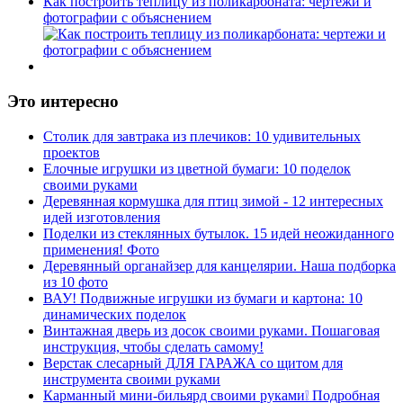
Как построить теплицу из поликарбоната: чертежи и
фотографии с объяснением
Это интересно
Столик для завтрака из плечиков: 10 удивительных
проектов
Елочные игрушки из цветной бумаги: 10 поделок
своими руками
Деревянная кормушка для птиц зимой - 12 интересных
идей изготовления
Поделки из стеклянных бутылок. 15 идей неожиданного
применения! Фото
Деревянный органайзер для канцелярии. Наша подборка
из 10 фото
ВАУ! Подвижные игрушки из бумаги и картона: 10
динамических поделок
Винтажная дверь из досок своими руками. Пошаговая
инструкция, чтобы сделать самому!
Верстак слесарный ДЛЯ ГАРАЖА со щитом для
инструмента своими руками
Карманный мини-бильярд своими руками❕ Подробная