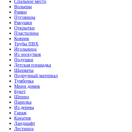
Спальное место
Вольеры
Рамки
Пуговицы
Ракушки
Открытки
Пластилина
Коврик
Трубы ПВХ
Игольница
Из лоскутков
Подушки
Детская площадка
Шахматы
Подручный материал
Тумбочка
Мини домик
Букет
Шприц
Парилка
Из дерева
Гараж
Креатив
Ландшафт
Лестница