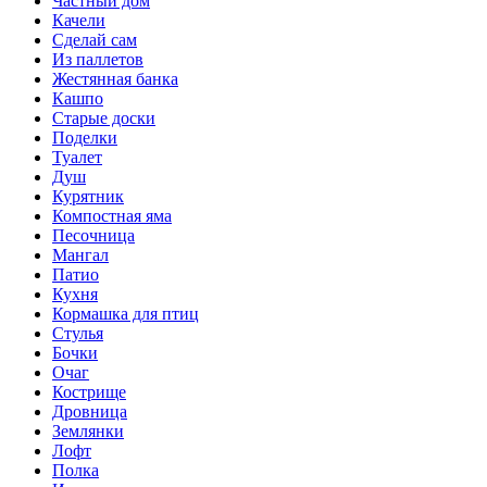
Частный дом
Качели
Сделай сам
Из паллетов
Жестянная банка
Кашпо
Старые доски
Поделки
Туалет
Душ
Курятник
Компостная яма
Песочница
Мангал
Патио
Кухня
Кормашка для птиц
Стулья
Бочки
Очаг
Кострище
Дровница
Землянки
Лофт
Полка