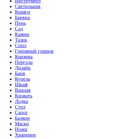
Инструмент
Светильник
Коряги
Бревна
Пень
Сад
Камни
Тазик
Спил
Глиняный горшок
Корзина
Пергола
Дизайн
Баня
Купель
Шкаф
Ванная
Кровать
Лодка
Стол
Сапог
Балкон
Маски
Ножи
Хранение