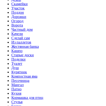
Скамейки
Участок
Поддон
Дорожки
Огород
Ворота
Частный дом
Качели
Сделай сам
Из паллетов
Жестянная банка
Кашпо
Старые доски
Поделки
Туалет
Душ
Курятник
Компостная яма
Песочница
Мангал
Патио
Кухня
Кормашка для птиц
Стулья