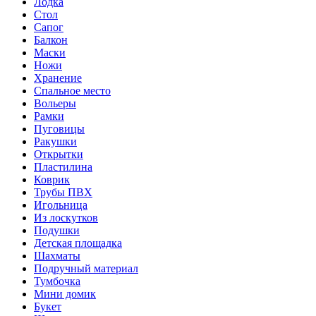
Лодка
Стол
Сапог
Балкон
Маски
Ножи
Хранение
Спальное место
Вольеры
Рамки
Пуговицы
Ракушки
Открытки
Пластилина
Коврик
Трубы ПВХ
Игольница
Из лоскутков
Подушки
Детская площадка
Шахматы
Подручный материал
Тумбочка
Мини домик
Букет