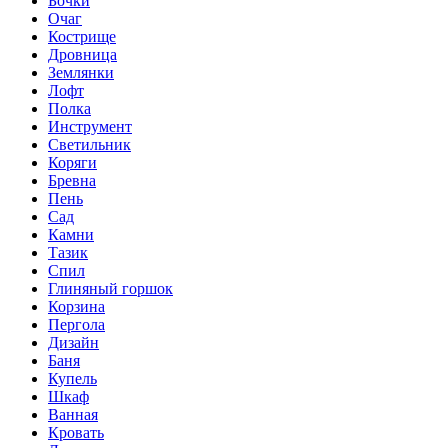
Бочки
Очаг
Кострище
Дровница
Землянки
Лофт
Полка
Инструмент
Светильник
Коряги
Бревна
Пень
Сад
Камни
Тазик
Спил
Глиняный горшок
Корзина
Пергола
Дизайн
Баня
Купель
Шкаф
Ванная
Кровать