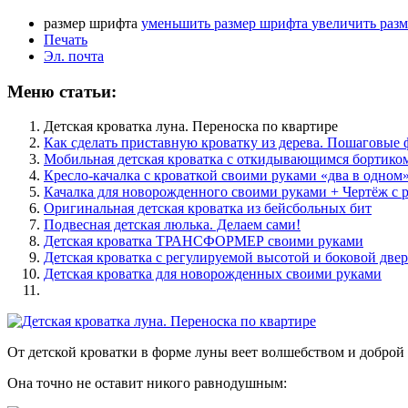
размер шрифта
уменьшить размер шрифта
увеличить раз
Печать
Эл. почта
Меню статьи:
Детская кроватка луна. Переноска по квартире
Как сделать приставную кроватку из дерева. Пошаговые 
Мобильная детская кроватка с откидывающимся бортико
Кресло-качалка с кроваткой своими руками «два в одном»
Качалка для новорожденного своими руками + Чертёж с 
Оригинальная детская кроватка из бейсбольных бит
Подвесная детская люлька. Делаем сами!
Детская кроватка ТРАНСФОРМЕР своими руками
Детская кроватка с регулируемой высотой и боковой две
Детская кроватка для новорожденных своими руками
От детской кроватки в форме луны веет волшебством и доброй 
Она точно не оставит никого равнодушным: