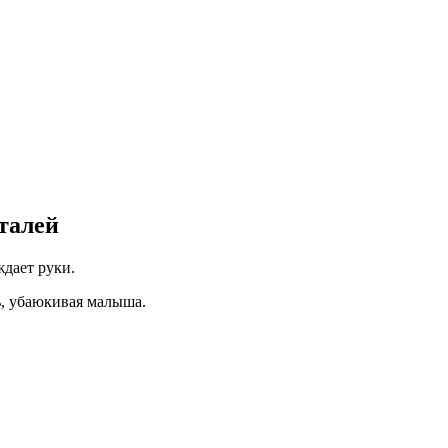
талей
дает руки.
ть, убаюкивая малыша.