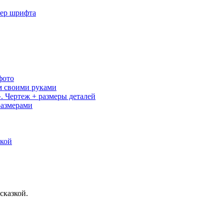
мер шрифта
фото
м своими руками
. Чертеж + размеры деталей
размерами
ркой
сказкой.