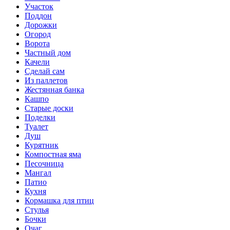
Участок
Поддон
Дорожки
Огород
Ворота
Частный дом
Качели
Сделай сам
Из паллетов
Жестянная банка
Кашпо
Старые доски
Поделки
Туалет
Душ
Курятник
Компостная яма
Песочница
Мангал
Патио
Кухня
Кормашка для птиц
Стулья
Бочки
Очаг