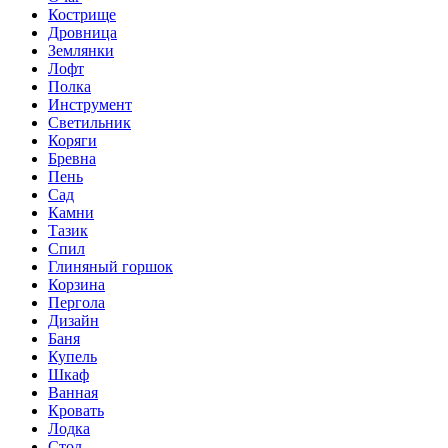
Кострище
Дровница
Землянки
Лофт
Полка
Инструмент
Светильник
Коряги
Бревна
Пень
Сад
Камни
Тазик
Спил
Глиняный горшок
Корзина
Пергола
Дизайн
Баня
Купель
Шкаф
Ванная
Кровать
Лодка
Стол