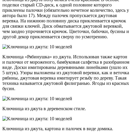
поделки старый CD-диск, к одной половине которого
приклеены палочки (обязательно нечетное количество, здесь у
автора было 17). Между палочек пропускается джутовая
веревка. На нижнюю половину диска приклеивается крючок
для связки ключей. Диск обматывается джутовой веревкой,
чем заодно упрочняется крючок. Цветочки, бабочки, бусины и
другой декор приклеивается сверху по усмотрению.
Ключница «Рябинушка» из джута. Использован также картон
и палочки от мороженого, бамбуковая салфетка в разобранном
виде. Доски имитированы деревянными линейками (ушло их
5 штук). Узоры выложены из джутовой веревки, как и веточка
рябины, джутовая веревка имитирует резьбу по дереву. Такая
техника называется джутовой филигранью. Ягоды из красных
бусин.
Ключница из джута в деревенском стиле.
Ключница из джута, картона и палочек в виде домика.