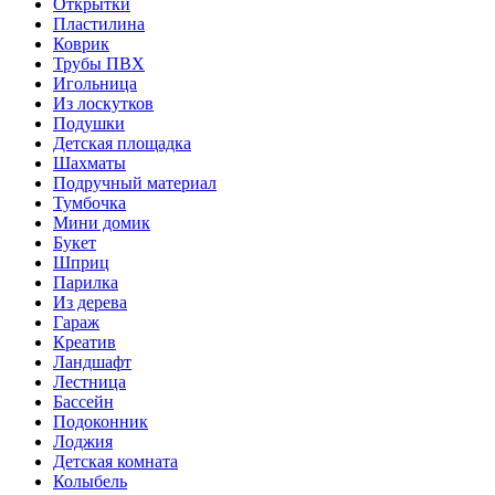
Открытки
Пластилина
Коврик
Трубы ПВХ
Игольница
Из лоскутков
Подушки
Детская площадка
Шахматы
Подручный материал
Тумбочка
Мини домик
Букет
Шприц
Парилка
Из дерева
Гараж
Креатив
Ландшафт
Лестница
Бассейн
Подоконник
Лоджия
Детская комната
Колыбель