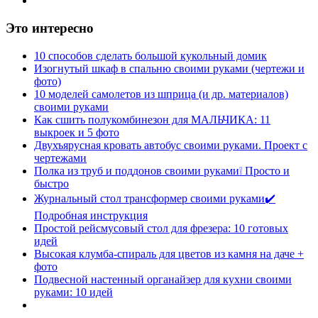
Это интересно
10 способов сделать большой кукольный домик
Изогнутый шкаф в спальню своими руками (чертежи и
фото)
10 моделей самолетов из шприца (и др. материалов)
своими руками
Как сшить полукомбинезон для МАЛЬЧИКА: 11
выкроек и 5 фото
Двухъярусная кровать автобус своими руками. Проект с
чертежами
Полка из труб и поддонов своими руками❕ Просто и
быстро
Журнальный стол трансформер своими руками✔️
Подробная инструкция
Простой рейсмусовый стол для фрезера: 10 готовых
идей
Высокая клумба-спираль для цветов из камня на даче +
фото
Подвесной настенный органайзер для кухни своими
руками: 10 идей