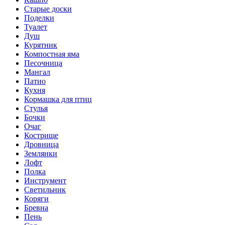
Старые доски
Поделки
Туалет
Душ
Курятник
Компостная яма
Песочница
Мангал
Патио
Кухня
Кормашка для птиц
Стулья
Бочки
Очаг
Кострище
Дровница
Землянки
Лофт
Полка
Инструмент
Светильник
Коряги
Бревна
Пень