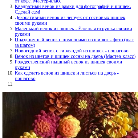
от кофе. Мастер-класс
Квадратный венок из рамки для фотографий и шишек.
Сделай сам!
Декоративный венок из чешуек от сосновых шишек
своими руками
Маленький венок из шишек - Ёлочная игрушка своими
руками
Праздничный венок с помпонами из шишек - фото (шаг
за шагом)
Новогодний венок с гирляндой из шишек - пошагово
Венок из цветов и шишек сосны на дверь (Мастер-класс)
Рождественский пышный венок из шишек своими
руками
Как сделать венок из шишек и листьев на дверь -
пошагово