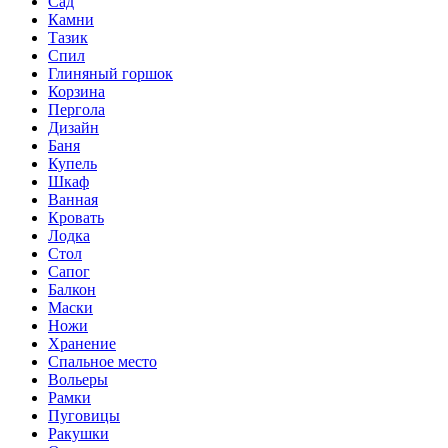
Сад
Камни
Тазик
Спил
Глиняный горшок
Корзина
Пергола
Дизайн
Баня
Купель
Шкаф
Ванная
Кровать
Лодка
Стол
Сапог
Балкон
Маски
Ножи
Хранение
Спальное место
Вольеры
Рамки
Пуговицы
Ракушки