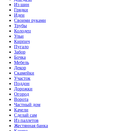
Из шин
Грядки
Идеи
Своими руками
Трубы
Колодец
Ульи
Кирпич
Пугало
Забор
Бочка
Мебель
Декор
Скамейки
Участок
Поддон
Дорожки
Огород
Ворота
Частный дом
Качели
Сделай сам
Из паллетов
Жестянная банка
Кашпо