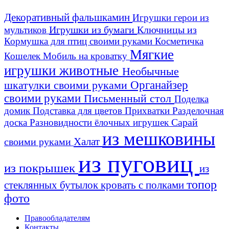
Декоративный фальшкамин
Игрушки герои из
Игрушки из бумаги
Ключницы из
мультиков
Кормушка для птиц своими руками
Косметичка
Мягкие
Кошелек
Мобиль на кроватку
игрушки животные
Необычные
шкатулки своими руками
Органайзер
своими руками
Письменный стол
Поделка
домик
Подставка для цветов
Прихватки
Разделочная
Сарай
доска
Разновидности ёлочных игрушек
из мешковины
Халат
своими руками
из пуговиц
из покрышек
из
топор
стеклянных бутылок
кровать с полками
фото
Правообладателям
Контакты