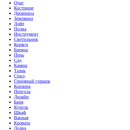
Очаг
Кострище
Дровница
Землянки
Лофт
Полка
Инструмент
Светильник
Коряги
Бревна
Пень
Сад
Камни
Тазик
Спил
Глиняный горшок
Корзина
Пергола
Дизайн
Баня
Купель
Шкаф
Ванная
Кровать
Лодка