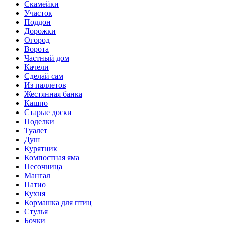
Скамейки
Участок
Поддон
Дорожки
Огород
Ворота
Частный дом
Качели
Сделай сам
Из паллетов
Жестянная банка
Кашпо
Старые доски
Поделки
Туалет
Душ
Курятник
Компостная яма
Песочница
Мангал
Патио
Кухня
Кормашка для птиц
Стулья
Бочки