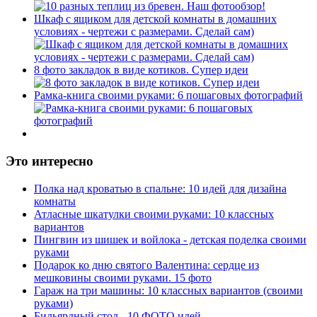
Шкаф с ящиком для детской комнаты в домашних
условиях - чертежи с размерами. Сделай сам)
8 фото закладок в виде котиков. Супер идеи
Рамка-книга своими руками: 6 пошаговых фотографий
Это интересно
Полка над кроватью в спальне: 10 идей для дизайна
комнаты
Атласные шкатулки своими руками: 10 классных
вариантов
Пингвин из шишек и войлока - детская поделка своими
руками
Подарок ко дню святого Валентина: сердце из
мешковины своими руками. 15 фото
Гараж на три машины: 10 классных вариантов (своими
руками)
Бильярдный стол - 10 ФОТО идей