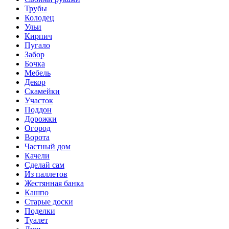
Трубы
Колодец
Ульи
Кирпич
Пугало
Забор
Бочка
Мебель
Декор
Скамейки
Участок
Поддон
Дорожки
Огород
Ворота
Частный дом
Качели
Сделай сам
Из паллетов
Жестянная банка
Кашпо
Старые доски
Поделки
Туалет