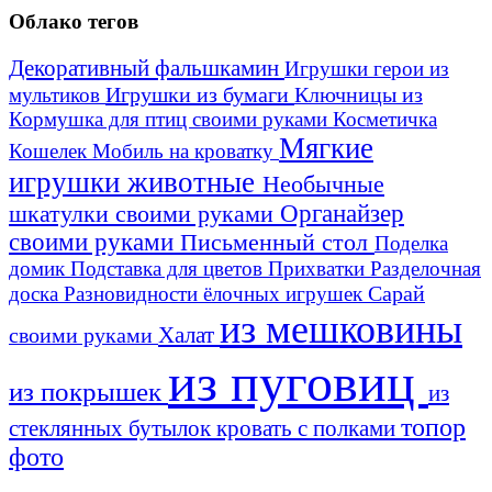
Облако тегов
Декоративный фальшкамин
Игрушки герои из
Игрушки из бумаги
Ключницы из
мультиков
Кормушка для птиц своими руками
Косметичка
Мягкие
Кошелек
Мобиль на кроватку
игрушки животные
Необычные
шкатулки своими руками
Органайзер
своими руками
Письменный стол
Поделка
домик
Подставка для цветов
Прихватки
Разделочная
Сарай
доска
Разновидности ёлочных игрушек
из мешковины
Халат
своими руками
из пуговиц
из покрышек
из
топор
стеклянных бутылок
кровать с полками
фото