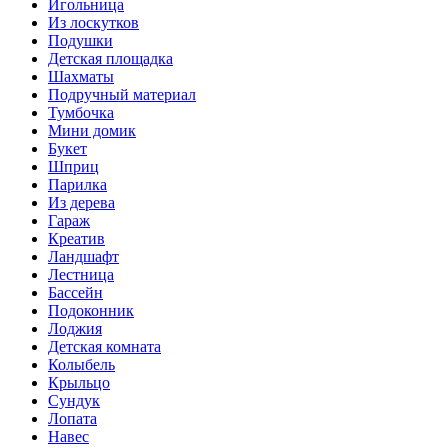
Игольница
Из лоскутков
Подушки
Детская площадка
Шахматы
Подручный материал
Тумбочка
Мини домик
Букет
Шприц
Парилка
Из дерева
Гараж
Креатив
Ландшафт
Лестница
Бассейн
Подоконник
Лоджия
Детская комната
Колыбель
Крыльцо
Сундук
Лопата
Навес