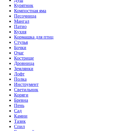
Душ
Курятник
Компостная яма
Песочница
Мангал
Патио
Кухня
Кормашка для птиц
Стулья
Бочки
Очаг
Кострище
Дровница
Землянки
Лофт
Полка
Инструмент
Светильник
Коряги
Бревна
Пень
Сад
Камни
Тазик
Спил