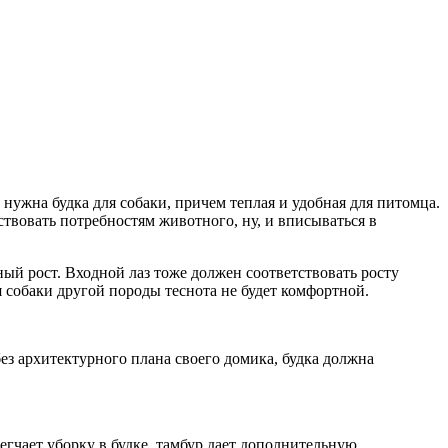
о нужна будка для собаки, причем теплая и удобная для питомца.
тствовать потребностям животного, ну, и вписываться в
ый рост. Входной лаз тоже должен соответствовать росту
ля собаки другой породы теснота не будет комфортной.
ез архитектурного плана своего домика, будка должна
гчает уборку в будке, тамбур дает дополнительную