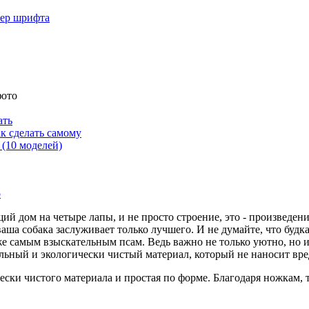
мер шрифта
фото
ать
к сделать самому
 (10 моделей)
щий дом на четыре лапы, и не просто строение, это - произведе
ша собака заслуживает только лучшего. И не думайте, что будка 
 самым взыскательным псам. Ведь важно не только уютно, но и к
уральный и экологически чистый материал, который не наносит в
чески чистого материала и простая по форме. Благодаря ножкам, т