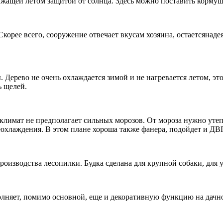
ужащей летом защитой от солнца. Здесь можно поставить кормушк
корее всего, сооружение отвечает вкусам хозяина, остаетсянадея
. Дерево не очень охлаждается зимой и не нагревается летом, э
ь щелей.
 климат не предполагает сильных морозов. От мороза нужно уте
реохлаждения. В этом плане хороша также фанера, подойдет и ДВ
роизводства лесопилки. Будка сделана для крупной собаки, для 
олняет, помимо основной, еще и декоративную функцию на дачно