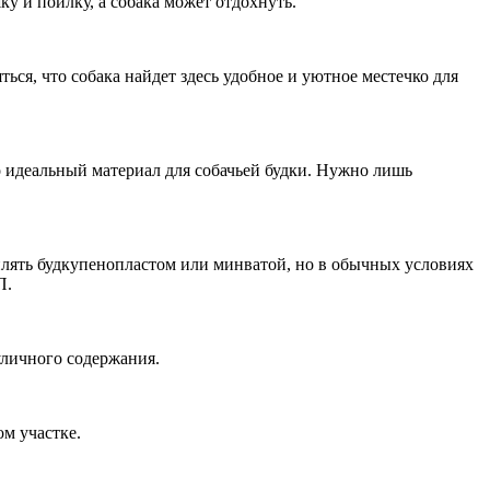
у и поилку, а собака может отдохнуть.
ться, что собака найдет здесь удобное и уютное местечко для
то идеальный материал для собачьей будки. Нужно лишь
плять будкупенопластом или минватой, но в обычных условиях
П.
уличного содержания.
м участке.