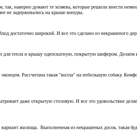
нем, так, наверно думают те хозяева, которые решили внести не
чее не задерживались на крыше конуры.
ход достаточно широкий. И все это сделано из некрашеного дере
пол для тепла и крышу односкатную, покрытую шифером. Делаем 
, оконцем. Рассчитана такая "вилла" на небольшую собаку. Комф
атривает даже открытую столовую. И все это удовольствие дела
й вариант жилища. Выполненная из некрашеных досок, такая буд