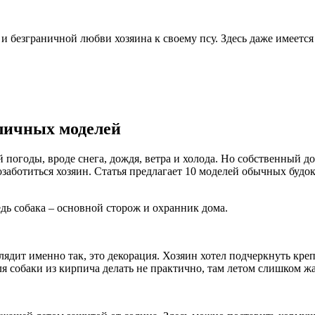
 безграничной любви хозяина к своему псу. Здесь даже имеется 
зличных моделей
 погоды, вроде снега, дождя, ветра и холода. Но собственный д
озаботиться хозяин. Статья предлагает 10 моделей обычных будо
дь собака – основной сторож и охранник дома.
глядит именно так, это декорация. Хозяин хотел подчеркнуть кре
ля собаки из кирпича делать не практично, там летом слишком жа