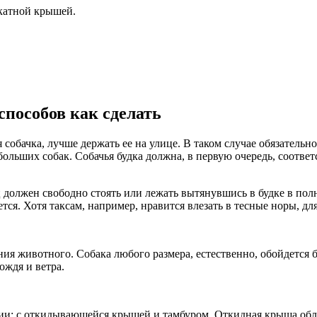
скатной крышей.
способов как сделать
 собачка, лучше держать ее на улице. В таком случае обязательн
ебольших собак. Собачья будка должна, в первую очередь, соотве
должен свободно стоять или лежать вытянувшись в будке в полн
ется. Хотя таксам, например, нравится влезать в тесные норы, д
ия животного. Собака любого размера, естественно, обойдется б
ождя и ветра.
ии: с откидывающейся крышей и тамбуром. Откидная крыша обле