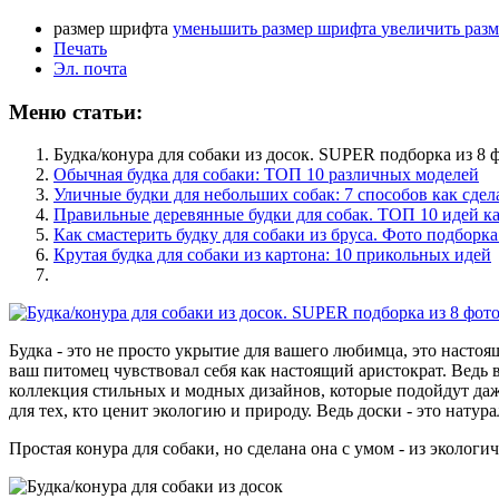
размер шрифта
уменьшить размер шрифта
увеличить раз
Печать
Эл. почта
Меню статьи:
Будка/конура для собаки из досок. SUPER подборка из 8 
Обычная будка для собаки: ТОП 10 различных моделей
Уличные будки для небольших собак: 7 способов как сдел
Правильные деревянные будки для собак. ТОП 10 идей ка
Как смастерить будку для собаки из бруса. Фото подборка
Крутая будка для собаки из картона: 10 прикольных идей
Будка - это не просто укрытие для вашего любимца, это настоя
ваш питомец чувствовал себя как настоящий аристократ. Ведь ва
коллекция стильных и модных дизайнов, которые подойдут даже
для тех, кто ценит экологию и природу. Ведь доски - это нат
Простая конура для собаки, но сделана она с умом - из экологи