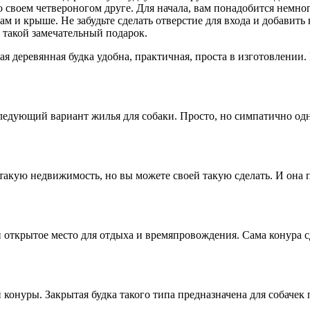
о своем четвероногом друге. Для начала, вам понадобится немног
ам и крыше. Не забудьте сделать отверстие для входа и добавит
а такой замечательный подарок.
кая деревянная будка удобна, практичная, проста в изготовлении
ледующий вариант жилья для собаки. Просто, но симпатично одн
 такую недвижимость, но вы можете своей такую сделать. И она п
 и открытое место для отдыха и времяпровождения. Сама конура с
конуры. Закрытая будка такого типа предназначена для собачек 