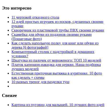
Это интересно
11 чертежей откидного стола
12 идей простых игрушек из носков, сделанных своими
руками
Скворечник из пластиковой трубы ПВХ своими руками
Скамейка для обуви из поддонов своими руками
(Пошаговые фото)
Как сделать напольную полку для книг или обуви из
дерева [6 фотографий]
Компьютерный столик с надстройкой в домашних
условиях?
Шкатулка из палочек от мороженого: ТОП 10 моделей
Платок капюшон-накидка для церкви. Наша подборка
лучших моделей
Естественная приточная вытяжка в курятнике. 10 фото
как сделать + схемы
10 разных треног для разделки туш
Свежее
Картина из пуговиц для малышей. 10 лучших фото идей