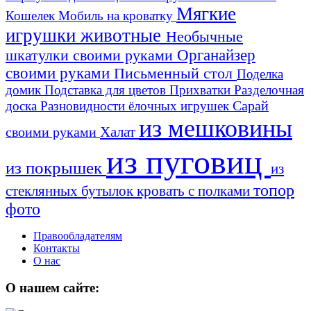
Мягкие
Кошелек
Мобиль на кроватку
игрушки животные
Необычные
шкатулки своими руками
Органайзер
своими руками
Письменный стол
Поделка
домик
Подставка для цветов
Прихватки
Разделочная
Сарай
доска
Разновидности ёлочных игрушек
из мешковины
Халат
своими руками
из пуговиц
из покрышек
из
топор
стеклянных бутылок
кровать с полками
фото
Правообладателям
Контакты
О нас
О нашем сайте: