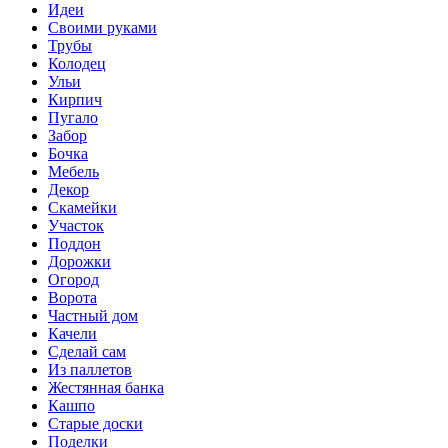
Идеи
Своими руками
Трубы
Колодец
Ульи
Кирпич
Пугало
Забор
Бочка
Мебель
Декор
Скамейки
Участок
Поддон
Дорожки
Огород
Ворота
Частный дом
Качели
Сделай сам
Из паллетов
Жестянная банка
Кашпо
Старые доски
Поделки