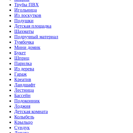
Трубы ПВХ
Игольница
Из лоскутков
Подушки
Детская площадка
Шахматы
Подручный материал
Тумбочка
Мини домик
Букет
Шприц
Парилка
Из дерева
Гараж
Креатив
Ландшафт
Лестница
Бассейн
Подоконник
Лоджия
Детская комната
Колыбель
Крыльцо
Сундук
Лопата