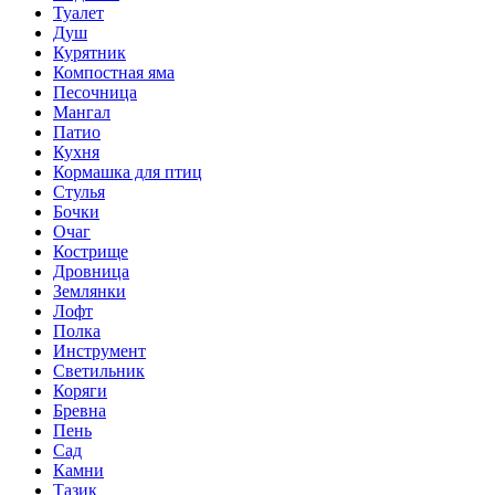
Туалет
Душ
Курятник
Компостная яма
Песочница
Мангал
Патио
Кухня
Кормашка для птиц
Стулья
Бочки
Очаг
Кострище
Дровница
Землянки
Лофт
Полка
Инструмент
Светильник
Коряги
Бревна
Пень
Сад
Камни
Тазик