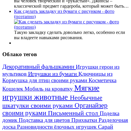
вы человек творческий и «рукастый». Джинсы –
классический предмет гардероба, который может быть…
Как сделать закладку из бумаги с рисунком - фото
(поэтапно)
Такую закладку сделать довольно легко, особенно если
вы владеете навыками рисования.
Облако тегов
Декоративный фальшкамин
Игрушки герои из
Игрушки из бумаги
Ключницы из
мультиков
Кормушка для птиц своими руками
Косметичка
Мягкие
Кошелек
Мобиль на кроватку
игрушки животные
Необычные
шкатулки своими руками
Органайзер
своими руками
Письменный стол
Поделка
домик
Подставка для цветов
Прихватки
Разделочная
Сарай
доска
Разновидности ёлочных игрушек