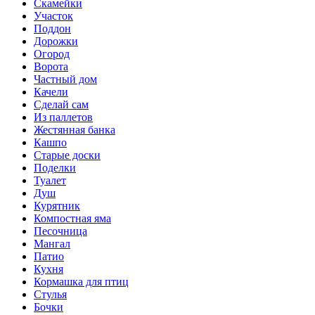
Скамейки
Участок
Поддон
Дорожки
Огород
Ворота
Частный дом
Качели
Сделай сам
Из паллетов
Жестянная банка
Кашпо
Старые доски
Поделки
Туалет
Душ
Курятник
Компостная яма
Песочница
Мангал
Патио
Кухня
Кормашка для птиц
Стулья
Бочки