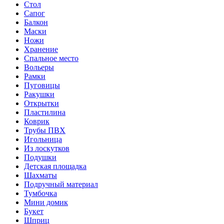
Стол
Сапог
Балкон
Маски
Ножи
Хранение
Спальное место
Вольеры
Рамки
Пуговицы
Ракушки
Открытки
Пластилина
Коврик
Трубы ПВХ
Игольница
Из лоскутков
Подушки
Детская площадка
Шахматы
Подручный материал
Тумбочка
Мини домик
Букет
Шприц