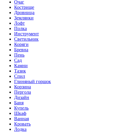
Очаг
Кострище
Дровница
Землянки
Лофт
Полка
Инструмент
Светильник
Коряги
Бревна
Пень
Сад
Камни
Тазик
Спил
Глиняный горшок
Корзина
Пергола
Дизайн
Баня
Купель
Шкаф
Ванная
Кровать
Лодка