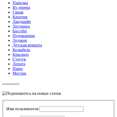
Парилка
Из дерева
Гараж
Креатив
Ландшафт
Лестница
Бассейн
Подоконник
Лоджия
Детская комната
Колыбель
Крыльцо
Сундук
Лопата
Навес
Мостик
-----------
Имя пользователя