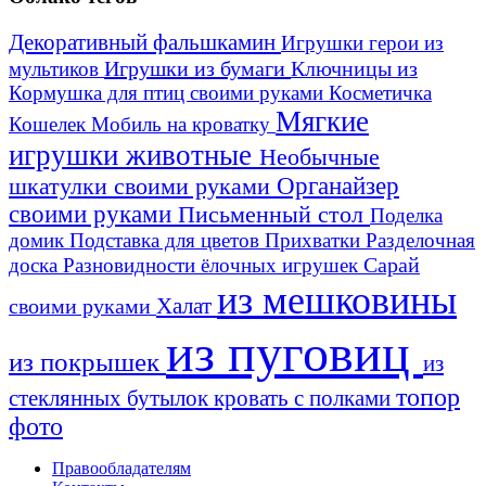
Декоративный фальшкамин
Игрушки герои из
Игрушки из бумаги
Ключницы из
мультиков
Кормушка для птиц своими руками
Косметичка
Мягкие
Кошелек
Мобиль на кроватку
игрушки животные
Необычные
шкатулки своими руками
Органайзер
своими руками
Письменный стол
Поделка
домик
Подставка для цветов
Прихватки
Разделочная
Сарай
доска
Разновидности ёлочных игрушек
из мешковины
Халат
своими руками
из пуговиц
из покрышек
из
топор
стеклянных бутылок
кровать с полками
фото
Правообладателям