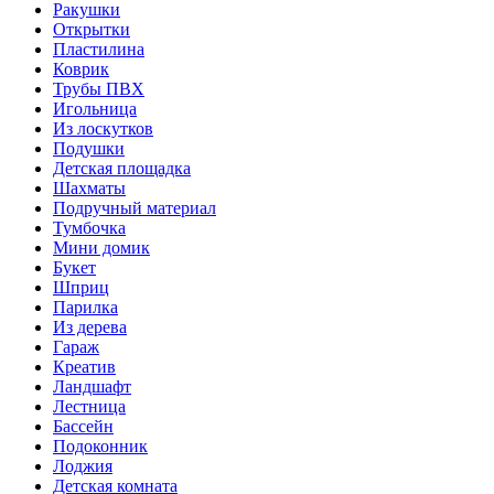
Ракушки
Открытки
Пластилина
Коврик
Трубы ПВХ
Игольница
Из лоскутков
Подушки
Детская площадка
Шахматы
Подручный материал
Тумбочка
Мини домик
Букет
Шприц
Парилка
Из дерева
Гараж
Креатив
Ландшафт
Лестница
Бассейн
Подоконник
Лоджия
Детская комната