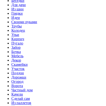
Беседки
Для дачи
Из шин
Грядки
Идеи
Своими руками
Трубы
Колодец
Ульи
Кирпич
Пугало
Забор
Бочка
Мебель
Декор
Скамейки
Участок
Поддон
Дорожки
Огород
Ворота
Частный дом
Качели
Сделай сам
Из паллетов