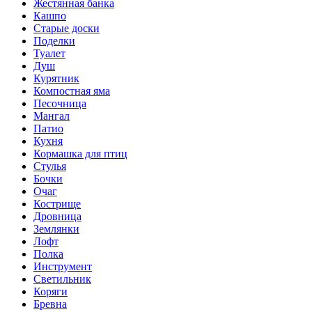
Жестянная банка
Кашпо
Старые доски
Поделки
Туалет
Душ
Курятник
Компостная яма
Песочница
Мангал
Патио
Кухня
Кормашка для птиц
Стулья
Бочки
Очаг
Кострище
Дровница
Землянки
Лофт
Полка
Инструмент
Светильник
Коряги
Бревна