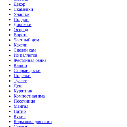
Декор
Скамейки
Участок
Поддон
Дорожки
Огород
Ворота
Частный дом
Качели
Сделай сам
Из паллетов
Жестянная банка
Кашпо
Старые доски
Поделки
Туалет
Душ
Курятник
Компостная яма
Песочница
Мангал
Патио
Кухня
Кормашка для птиц
Стулья