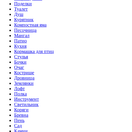
Поделки
Туалет
Душ
Курятник
Компостная яма
Песочница
Мангал
Патио
Кухня
Кормашка для птиц
Стулья
Бочки
Очаг
Кострище
Дровница
Землянки
Лофт
Полка
Инструмент
Светильник
Коряги
Бревна
Пень
Сад
Камни