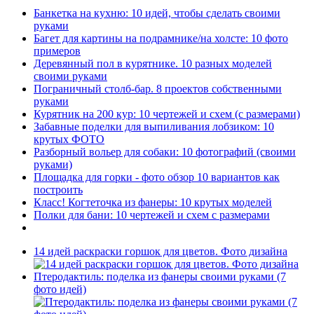
Банкетка на кухню: 10 идей, чтобы сделать своими
руками
Багет для картины на подрамнике/на холсте: 10 фото
примеров
Деревянный пол в курятнике. 10 разных моделей
своими руками
Пограничный столб-бар. 8 проектов собственными
руками
Курятник на 200 кур: 10 чертежей и схем (с размерами)
Забавные поделки для выпиливания лобзиком: 10
крутых ФОТО
Разборный вольер для собаки: 10 фотографий (своими
руками)
Площадка для горки - фото обзор 10 вариантов как
построить
Класс! Когтеточка из фанеры: 10 крутых моделей
Полки для бани: 10 чертежей и схем с размерами
14 идей раскраски горшок для цветов. Фото дизайна
Птеродактиль: поделка из фанеры своими руками (7
фото идей)