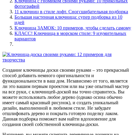
Ключница с гномиком своими руками: 10 прикольных
фотографий
11 ключниц в стиле лофт. Сногсшибательная подборка
Большая настенная ключница: супер подборка из 10
идей
Ключница ЗАМОК: 10 примеров, чтобы сделать самому
КЛАСС! Ключница в морском стиле: 9 изумительных
вариантов
Создание ключницы доски своими руками – это прекрасный
способ добавить немного оригинальности и
функциональности в ваш дом. Независимо от того, является
ли это вашим первым проектом или вы уже опытный мастер
на все руки, с ключницей-доской вы точно справитесь. Вы
можете использовать любое дерево (однако осина обычно
имеет самый красивый рисунок), и создать уникальный
дизайн, выполненной в любимом стиле. Не забудьте
отшлифовать дерево и покрыть готовую поделку лаком.
Данная подборка поможет вам найти вдохновение для
создания своей собственной ключницы-доски.
Например, вы можете скрепить деревянные дощечки на