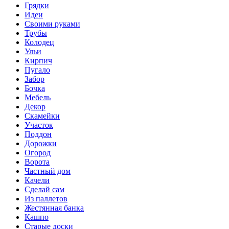
Грядки
Идеи
Своими руками
Трубы
Колодец
Ульи
Кирпич
Пугало
Забор
Бочка
Мебель
Декор
Скамейки
Участок
Поддон
Дорожки
Огород
Ворота
Частный дом
Качели
Сделай сам
Из паллетов
Жестянная банка
Кашпо
Старые доски