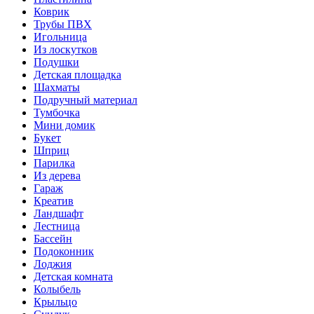
Коврик
Трубы ПВХ
Игольница
Из лоскутков
Подушки
Детская площадка
Шахматы
Подручный материал
Тумбочка
Мини домик
Букет
Шприц
Парилка
Из дерева
Гараж
Креатив
Ландшафт
Лестница
Бассейн
Подоконник
Лоджия
Детская комната
Колыбель
Крыльцо