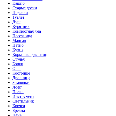
Кашпо
Старые доски
Поделки
Туалет
Душ
Курятник
Компостная яма
Песочница
Мангал
Патио
Кухня
Кормашка для птиц
Стулья
Бочки
Очаг
Кострище
Дровница
Землянки
Лофт
Полка
Инструмент
Светильник
Коряги
Бревна
Пень