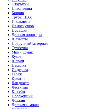
Открытки
Пластилина
Коврик
Трубы ПВХ
Игольница
Из лоскутков
Подушки
Детская площадка
Шахматы
Подручный материал
Тумбочка
Мини домик
Букет
Шприц
Парилка
Из дерева
Гараж
Креатив
Ландшафт
Лестница
Бассейн
Подоконник
Лоджия
Детская комната