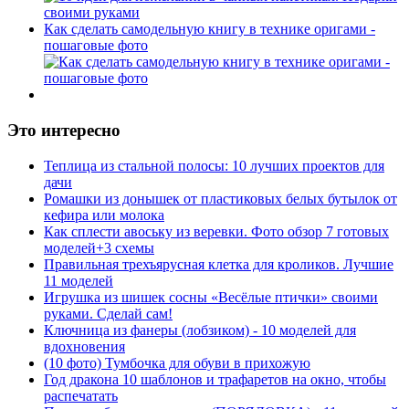
Как сделать самодельную книгу в технике оригами -
пошаговые фото
Это интересно
Теплица из стальной полосы: 10 лучших проектов для
дачи
Ромашки из донышек от пластиковых белых бутылок от
кефира или молока
Как сплести авоську из веревки. Фото обзор 7 готовых
моделей+3 схемы
Правильная трехъярусная клетка для кроликов. Лучшие
11 моделей
Игрушка из шишек сосны «Весёлые птички» своими
руками. Сделай сам!
Ключница из фанеры (лобзиком) - 10 моделей для
вдохновения
(10 фото) Тумбочка для обуви в прихожую
Год дракона 10 шаблонов и трафаретов на окно, чтобы
распечатать