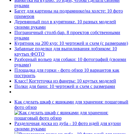
Банкетка на кухню: 10 идей, чтобы сделать своими
руками
Багет для картины на подрамнике/на холсте: 10 фото
примеров
Деревянный пол в курятнике. 10 разных моделей
своими руками
Пограничный столб-бар. 8 проектов собственными
руками
Курятник на 200 кур: 10 чертежей и схем (с размерами)
Забавные поделки для выпиливания лобзиком: 10
крутых ФОТО
Разборный вольер для собаки: 10 фотографий (своими
руками)
Площадка для горки - фото обзор 10 вариантов как
построить
Класс! Когтеточка из фанеры: 10 крутых моделей
Полки для бани: 10 чертежей и схем с размерами
Как сделать шкаф с ящиками для хранения: пошаговый
фото обзор
Разделочная доска из дуба - 10 фото идей для кухни
своими руками