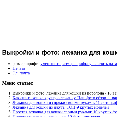
Выкройки и фото: лежанка для кошк
размер шрифта
уменьшить размер шрифта
увеличить раз
Печать
Эл. почта
Меню статьи:
Выкройки и фото: лежанка для кошки из поролона - 18 в
Как сшить кошке круглую лежанку. Наш фото обзор 11 ва
Лежанка для кошки из пряжи своими руками: 11 фотогра
Лежанка для кошки из джута: ТОП-9 крутых моделей
Простая лежанка для кошки своими руками: 10 крутых ф
Подвесная лежанка для кошек 10 фото примеров