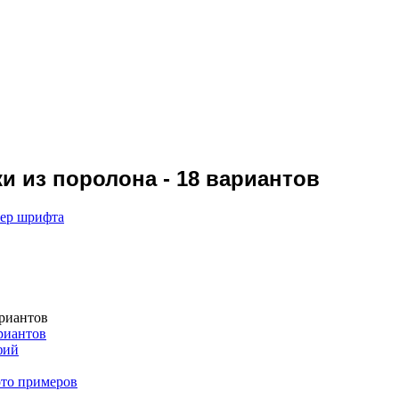
и из поролона - 18 вариантов
мер шрифта
ариантов
риантов
фий
ото примеров