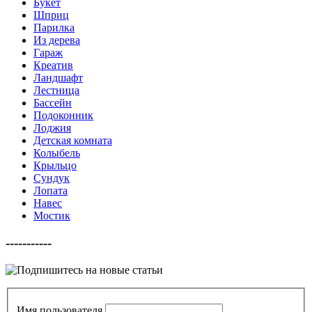
Букет
Шприц
Парилка
Из дерева
Гараж
Креатив
Ландшафт
Лестница
Бассейн
Подоконник
Лоджия
Детская комната
Колыбель
Крыльцо
Сундук
Лопата
Навес
Мостик
-----------
Имя пользователя