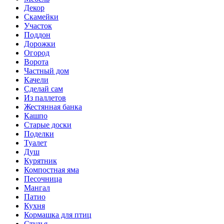
Декор
Скамейки
Участок
Поддон
Дорожки
Огород
Ворота
Частный дом
Качели
Сделай сам
Из паллетов
Жестянная банка
Кашпо
Старые доски
Поделки
Туалет
Душ
Курятник
Компостная яма
Песочница
Мангал
Патио
Кухня
Кормашка для птиц
Стулья