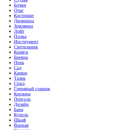
Бочки
Очаг
Кострище
Дровница
Землянки
Лофт
Полка
Инструмент
Светильник
Коряги
Бревна
Пень
Сад
Камни
Тазик
Спил
Глиняный горшок
Корзина
Пергола
Дизайн
Баня
Купель
Шкаф
Ванная