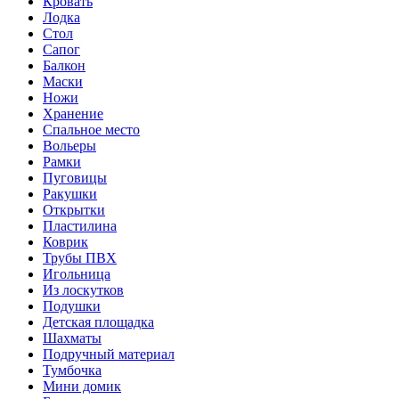
Кровать
Лодка
Стол
Сапог
Балкон
Маски
Ножи
Хранение
Спальное место
Вольеры
Рамки
Пуговицы
Ракушки
Открытки
Пластилина
Коврик
Трубы ПВХ
Игольница
Из лоскутков
Подушки
Детская площадка
Шахматы
Подручный материал
Тумбочка
Мини домик