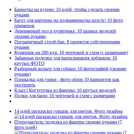
Банкетка на кухню: 10 идей, чтобы сделать своими
руками
Багет для картины на подрамнике/на холсте: 10 фото
примеров
Деревянный пол в курятнике. 10 разных моделей
своими руками
Пограничный столб-бар. 8 проектов собственными
руками
Курятник на 200 кур: 10 чертежей и схем (с размерами)
Забавные поделки для выпиливания лобзиком: 10
крутых ФОТО
Разборный вольер для собаки: 10 фотографий (своими
руками)
Площадка для горки - фото обзор 10 вариантов как
построить
Класс! Когтеточка из фанеры: 10 крутых моделей
Полки для бани: 10 чертежей и схем с размерами
14 идей раскраски горшок для цветов. Фото дизайна
Птеродактиль: поделка из фанеры своими руками (7
фото идей)