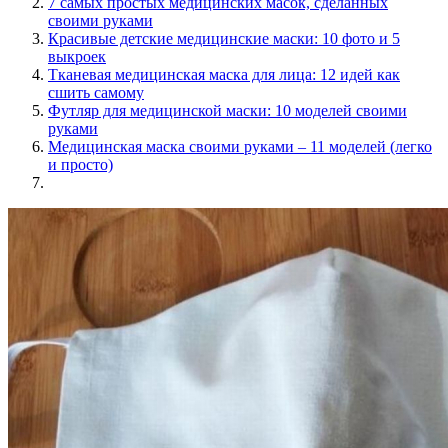
7 самых простых медицинских масок, сделанных
своими руками
Красивые детские медицинские маски: 10 фото и 5
выкроек
Тканевая медицинская маска для лица: 12 идей как
сшить самому
Футляр для медицинской маски: 10 моделей своими
руками
Медицинская маска своими руками – 11 моделей (легко
и просто)