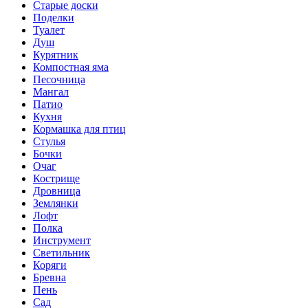
Старые доски
Поделки
Туалет
Душ
Курятник
Компостная яма
Песочница
Мангал
Патио
Кухня
Кормашка для птиц
Стулья
Бочки
Очаг
Кострище
Дровница
Землянки
Лофт
Полка
Инструмент
Светильник
Коряги
Бревна
Пень
Сад