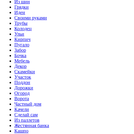
Из шин
Грядки
Идеи
Своими руками
Трубы
Колодец
Ульи
Кирпич
Пугало
Забор
Бочка
Мебель
Декор
Скамейки
Участок
Поддон
Дорожки
Огород
Ворота
Частный дом
Качели
Сделай сам
Из паллетов
Жестянная банка
Кашпо