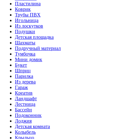
Пластилина
Коврик
Трубы ПВХ
Игольница
Из лоскутков
Подушки
Детская площадка
Шахматы
Подручный материал
Тумбочка
Мини домик
Букет
Шприц
Парилка
Из дерева
Гараж
Креатив
Ландшафт
Лестница
Бассейн
Подоконник
Лоджия
Детская комната
Колыбель
Крыльцо