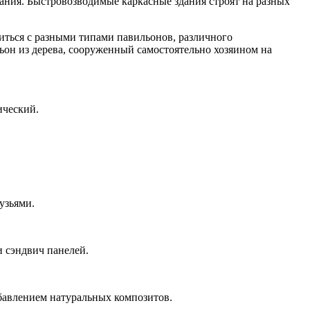
ания. Быстровозводимые каркасные здания строят на разных
иться с разными типами павильонов, различного
льон из дерева, сооруженный самостоятельно хозяином на
ический.
узьями.
и сэндвич панелей.
бавлением натуральных композитов.