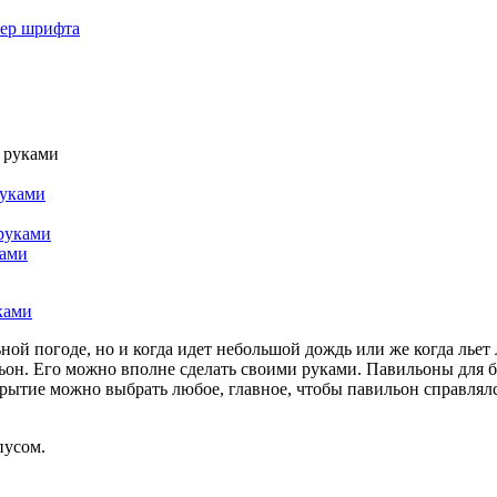
мер шрифта
и руками
руками
 руками
ками
ной погоде, но и когда идет небольшой дождь или же когда льет 
н. Его можно вполне сделать своими руками. Павильоны для бас
крытие можно выбрать любое, главное, чтобы павильон справлялс
пусом.