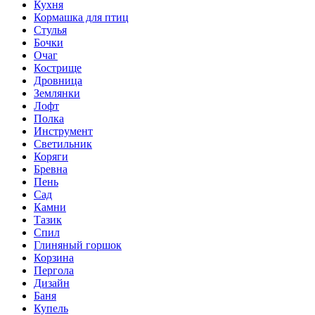
Кухня
Кормашка для птиц
Стулья
Бочки
Очаг
Кострище
Дровница
Землянки
Лофт
Полка
Инструмент
Светильник
Коряги
Бревна
Пень
Сад
Камни
Тазик
Спил
Глиняный горшок
Корзина
Пергола
Дизайн
Баня
Купель