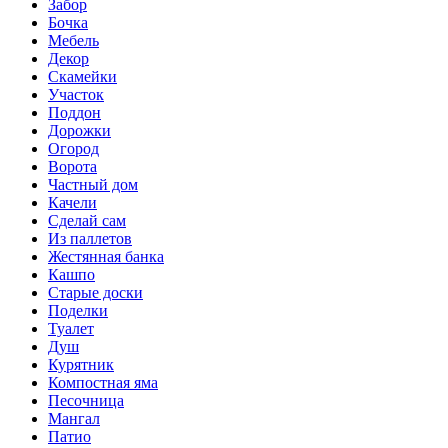
Забор
Бочка
Мебель
Декор
Скамейки
Участок
Поддон
Дорожки
Огород
Ворота
Частный дом
Качели
Сделай сам
Из паллетов
Жестянная банка
Кашпо
Старые доски
Поделки
Туалет
Душ
Курятник
Компостная яма
Песочница
Мангал
Патио