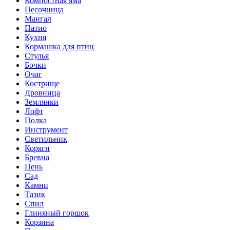
Компостная яма
Песочница
Мангал
Патио
Кухня
Кормашка для птиц
Стулья
Бочки
Очаг
Кострище
Дровница
Землянки
Лофт
Полка
Инструмент
Светильник
Коряги
Бревна
Пень
Сад
Камни
Тазик
Спил
Глиняный горшок
Корзина