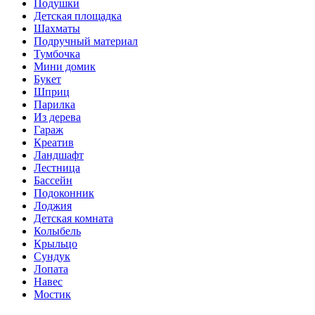
Подушки
Детская площадка
Шахматы
Подручный материал
Тумбочка
Мини домик
Букет
Шприц
Парилка
Из дерева
Гараж
Креатив
Ландшафт
Лестница
Бассейн
Подоконник
Лоджия
Детская комната
Колыбель
Крыльцо
Сундук
Лопата
Навес
Мостик