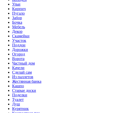
Ульи
Кирпич
Пугало
Забор
Бочка
Мебель
Декор
Скамейки
Участок
Поддон
Дорожки
Огород
Ворота
Частный дом
Качели
Сделай сам
Из паллетов
Жестянная банка
Кашпо
Старые доски
Поделки
Туалет
Душ
Курятник