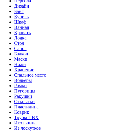
Пергола
Дизайн
Баня
Купель
Шкаф
Ванная
Кровать
Лодка
Стол
Сапог
Балкон
Маски
Ножи
Хранение
Спальное место
Вольеры
Рамки
Пуговицы
Ракушки
Открытки
Пластилина
Коврик
Трубы ПВХ
Игольница
Из лоскутков