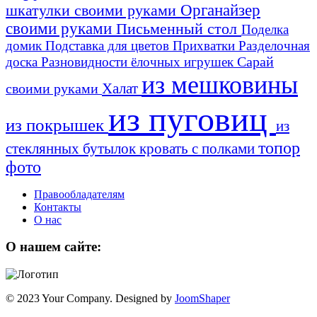
шкатулки своими руками
Органайзер
своими руками
Письменный стол
Поделка
домик
Подставка для цветов
Прихватки
Разделочная
Сарай
доска
Разновидности ёлочных игрушек
из мешковины
Халат
своими руками
из пуговиц
из покрышек
из
топор
стеклянных бутылок
кровать с полками
фото
Правообладателям
Контакты
О нас
О нашем сайте:
© 2023 Your Company. Designed by
JoomShaper