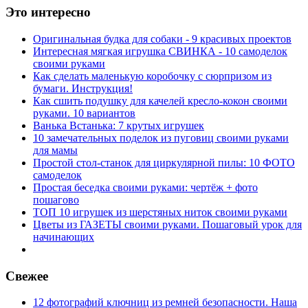
Это интересно
Оригинальная будка для собаки - 9 красивых проектов
Интересная мягкая игрушка СВИНКА - 10 самоделок
своими руками
Как сделать маленькую коробочку с сюрпризом из
бумаги. Инструкция!
Как сшить подушку для качелей кресло-кокон своими
руками. 10 вариантов
Ванька Встанька: 7 крутых игрушек
10 замечательных поделок из пуговиц своими руками
для мамы
Простой стол-станок для циркулярной пилы: 10 ФОТО
самоделок
Простая беседка своими руками: чертёж + фото
пошагово
ТОП 10 игрушек из шерстяных ниток своими руками
Цветы из ГАЗЕТЫ своими руками. Пошаговый урок для
начинающих
Свежее
12 фотографий ключниц из ремней безопасности. Наша