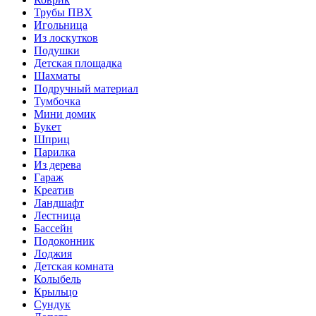
Трубы ПВХ
Игольница
Из лоскутков
Подушки
Детская площадка
Шахматы
Подручный материал
Тумбочка
Мини домик
Букет
Шприц
Парилка
Из дерева
Гараж
Креатив
Ландшафт
Лестница
Бассейн
Подоконник
Лоджия
Детская комната
Колыбель
Крыльцо
Сундук