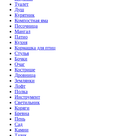
Туалет
Душ
Курятник
Компостная яма
Песочница
Мангал
Патио
Кухня
Кормашка для птиц
Стулья
Бочки
Очаг
Кострище
Дровница
Землянки
Лофт
Полка
Инструмент
Светильник
Коряги
Бревна
Пень
Сад
Камни
Тазик