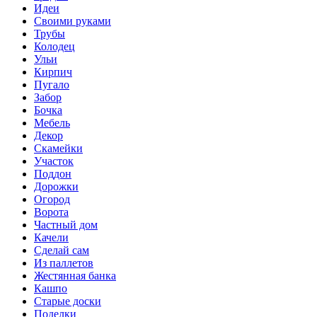
Идеи
Своими руками
Трубы
Колодец
Ульи
Кирпич
Пугало
Забор
Бочка
Мебель
Декор
Скамейки
Участок
Поддон
Дорожки
Огород
Ворота
Частный дом
Качели
Сделай сам
Из паллетов
Жестянная банка
Кашпо
Старые доски
Поделки