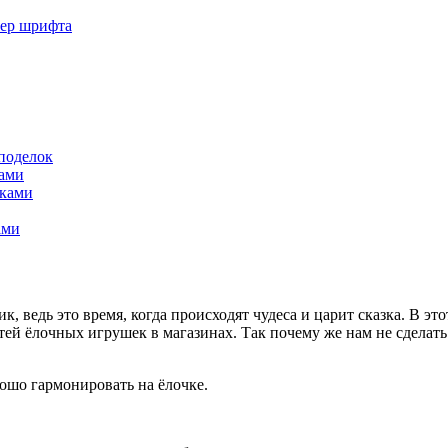
мер шрифта
поделок
ками
уками
ами
, ведь это время, когда происходят чудеса и царит сказка. В эт
тей ёлочных игрушек в магазинах. Так почему же нам не сделать
рошо гармонировать на ёлочке.