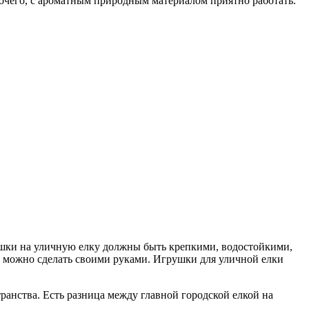
очего, с ароматным природным материалом приятно работать.
шки на уличную елку должны быть крепкими, водостойкими,
е можно сделать своими руками. Игрушки для уличной елки
ранства. Есть разница между главной городской елкой на