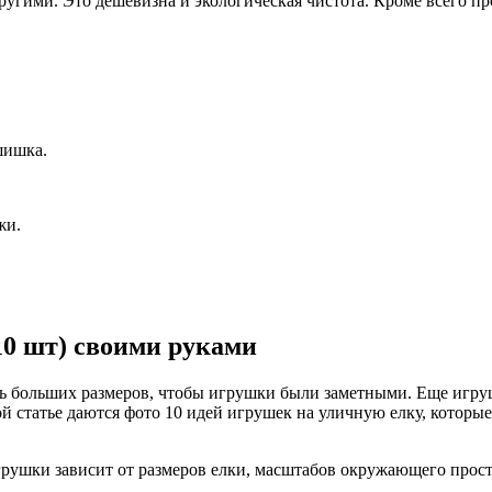
гими. Это дешевизна и экологическая чистота. Кроме всего пр
шишка.
жи.
10 шт) своими руками
ь больших размеров, чтобы игрушки были заметными. Еще игру
й статье даются фото 10 идей игрушек на уличную елку, которы
грушки зависит от размеров елки, масштабов окружающего прост