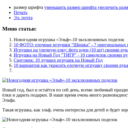
размер шрифта
уменьшить размер шрифта
увеличить раз
Печать
Эл. почта
Меню статьи:
Новогодняя игрушка «Эльф»-10 эксклюзивных поделок
10 ФОТО: елочные игрушки "Шишка" - 7 оригинальных 
Игрушки на уличную елку: фото идеи (10 шт) своими ру
Игрушка на Новый Год "ТИГР" - 10 самоделок своими р
Снеговик: 10 лучших игрушек на Новый Год
10 вариантов как украсить елочную игрушку своими рук
Новый год, был и остаётся по сей день, всеми любимый праздник
ёлки и дарить подарки. В наше время очень много разновиднос
Эльфа.
Такая игрушка, как эльф, очень интересна для детей и будет хо