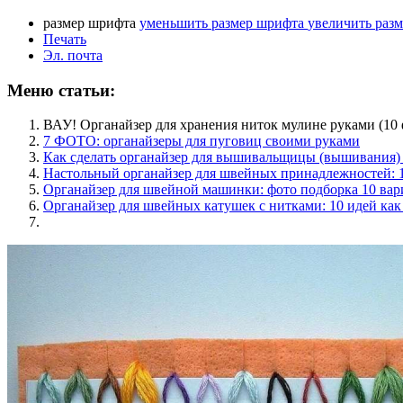
размер шрифта
уменьшить размер шрифта
увеличить раз
Печать
Эл. почта
Меню статьи:
ВАУ! Органайзер для хранения ниток мулине руками (10 
7 ФОТО: органайзеры для пуговиц своими руками
Как сделать органайзер для вышивальщицы (вышивания) 
Настольный органайзер для швейных принадлежностей: 
Органайзер для швейной машинки: фото подборка 10 вар
Органайзер для швейных катушек с нитками: 10 идей как