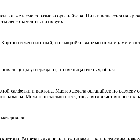
висит от желаемого размера органайзера. Нитки вешаются на крю
оты легко заменить на новую.
а. Картон нужен плотный, по выкройке вырезан ножницами и скл
ышивальщицы утверждают, что вещица очень удобная.
ой салфетки и картона. Мастер делала органайзер по размеру с
го размера. Можно несколько штук, тогда возникает вопрос их 
 материалов.
 картона. Вырезать лучше не ножницами, а канцелярским ножом,