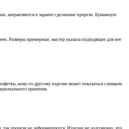
чки, заправляются в заранее сделанные прорези. Бумажную
еен. Размеры примерные, мастер указала подходящие для нее
алфетки, кому-то другому изделие может показаться слишком
рационального хранения.
 так прорези не деформируются. Изделие не долговечно, что