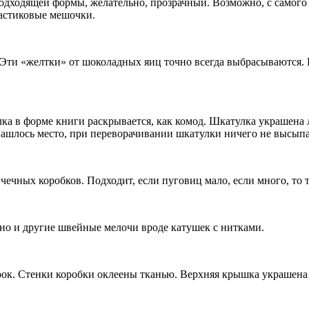
дходящей формы, желательно, прозрачный. Возможно, с самого н
ластиковые мешочки.
. Эти «желтки» от шоколадных яиц точно всегда выбрасываются
а в форме книги раскрывается, как комод. Шкатулка украшена 
нашлось место, при переворачивании шкатулки ничего не высыпа
ичечных коробков. Подходит, если пуговиц мало, если много, то
но и другие швейные мелочи вроде катушек с нитками.
рок. Стенки коробки оклеены тканью. Верхняя крышка украшена