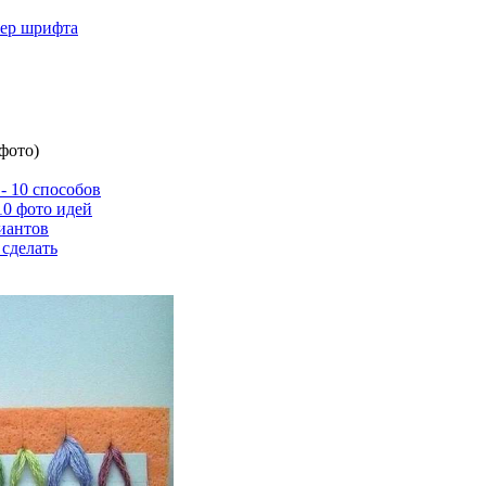
мер шрифта
фото)
- 10 способов
10 фото идей
иантов
 сделать