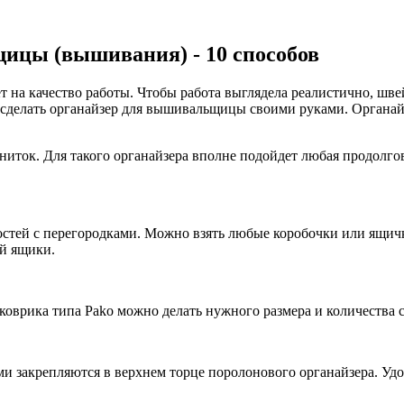
ицы (вышивания) - 10 способов
 на качество работы. Чтобы работа выглядела реалистично, ш
ак сделать органайзер для вышивальщицы своими руками. Органа
иток. Для такого органайзера вполне подойдет любая продолгов
остей с перегородками. Можно взять любые коробочки или ящичк
ей ящики.
коврика типа Pako можно делать нужного размера и количества 
и закрепляются в верхнем торце поролонового органайзера. Удоб