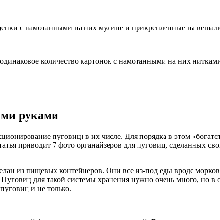
епки с намотанными на них мулине и прикрепленные на вешалк
 одинаковое количество картонок с намотанными на них ниткам
ими руками
ционирование пуговиц) в их числе. Для порядка в этом «богатс
татья приводит 7 фото органайзеров для пуговиц, сделанных св
елан из пищевых контейнеров. Они все из-под еды вроде морков
Пуговиц для такой системы хранения нужно очень много, но в 
 пуговиц и не только.