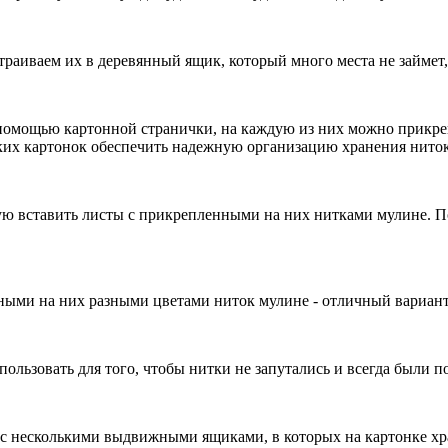
аиваем их в деревянный ящик, который много места не займет, 
помощью картонной странички, на каждую из них можно прикрепи
таких картонок обеспечить надежную организацию хранения нито
рую вставить листы с прикрепленными на них нитками мулине. П
нными на них разными цветами ниток мулине - отличный вариант
ользовать для того, чтобы нитки не запутались и всегда были п
к с несколькими выдвижными ящиками, в которых на картонке х