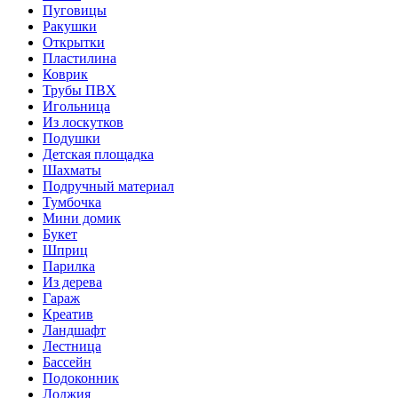
Пуговицы
Ракушки
Открытки
Пластилина
Коврик
Трубы ПВХ
Игольница
Из лоскутков
Подушки
Детская площадка
Шахматы
Подручный материал
Тумбочка
Мини домик
Букет
Шприц
Парилка
Из дерева
Гараж
Креатив
Ландшафт
Лестница
Бассейн
Подоконник
Лоджия