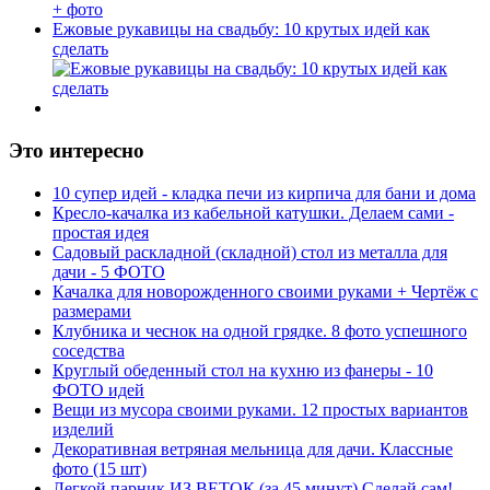
Ежовые рукавицы на свадьбу: 10 крутых идей как
сделать
Это интересно
10 супер идей - кладка печи из кирпича для бани и дома
Кресло-качалка из кабельной катушки. Делаем сами -
простая идея
Садовый раскладной (складной) стол из металла для
дачи - 5 ФОТО
Качалка для новорожденного своими руками + Чертёж с
размерами
Клубника и чеснок на одной грядке. 8 фото успешного
соседства
Круглый обеденный стол на кухню из фанеры - 10
ФОТО идей
Вещи из мусора своими руками. 12 простых вариантов
изделий
Декоративная ветряная мельница для дачи. Классные
фото (15 шт)
Легкой парник ИЗ ВЕТОК (за 45 минут) Сделай сам!