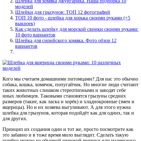
Шлейка для хомяка джунгарика. Наша подборка 10
моделей
Шлейки для грызунов: ТОП 12 фотографий
ТОП 10 фото - шлейка для хорька своими руками (+5
выкроек)
Как сделать шлейку для морской свинки своими руками:
10 фото вариантов
Шлейка для сирийского хомяка. Фото обзор 12
вариантов
Кого мы считаем домашними питомцами? Для нас это обычно
собака, кошка, хомячок, попугайчик. Но многие люди считают
таких животных слишком стереотипными и заводят себе
иных любимцев. Таковыми становятся грызуны средних
размеров (такие, как ласка и хорёк) и хладнокровные (змеи и
ящерицы). Но и их хозяева выгуливают. А для этого нужна
шлейка для грызунов, которая подойдёт как для одних, так и
для других.
Принцип их создания один и тот же, просто посмотрите как
это забавно и в тоже время мило выглядит. Сделать такую
шлейку можно из обычной широкой резинки или маленького