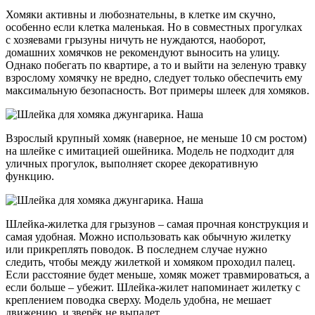
Хомяки активны и любознательны, в клетке им скучно,
особенно если клетка маленькая. Но в совместных прогулках
с хозяевами грызуны ничуть не нуждаются, наоборот,
домашних хомячков не рекомендуют выносить на улицу.
Однако побегать по квартире, а то и выйти на зеленую травку
взрослому хомячку не вредно, следует только обеспечить ему
максимальную безопасность. Вот примеры шлеек для хомяков.
Взрослый крупный хомяк (наверное, не меньше 10 см ростом)
на шлейке с имитацией ошейника. Модель не подходит для
уличных прогулок, выполняет скорее декоративную
функцию.
Шлейка-жилетка для грызунов – самая прочная конструкция и
самая удобная. Можно использовать как обычную жилетку
или прикреплять поводок. В последнем случае нужно
следить, чтобы между жилеткой и хомяком проходил палец.
Если расстояние будет меньше, хомяк может травмироваться, а
если больше – убежит. Шлейка-жилет напоминает жилетку с
креплением поводка сверху. Модель удобна, не мешает
движению, и зверёк не выпадет.