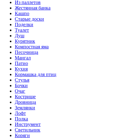
Из паллетов
Жестянная банка
Кашпо
Старые доски
Поделки
Туалет
Душ
Курятник
Компостная яма
Песочница
Мангал
Патио
Кухня
Кормашка для птиц
Стулья
Бочки
Очаг
Кострище
Дровница
Землянки
Лофт
Полка
Инструмент
Светильник
Коряги