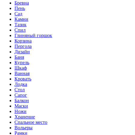
Бревна
Пень
Сад
Камни
Тазик
Спил
Глиняный горшок
Корзина
Пергола
Дизайн
Баня
Купель
Шкаф
Ванная
Кровать
Лодка
Стол
Сапог
Балкон
Маски
Ножи
Хранение
Спальное место
Вольеры
Рамки